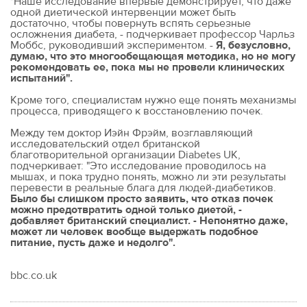
"Наше исследование впервые демонстрирует, что даже
одной диетической интервенции может быть
достаточно, чтобы повернуть вспять серьезные
осложнения диабета, - подчеркивает профессор Чарльз
Моббс, руководивший экспериментом. -
Я, безусловно,
думаю, что это многообещающая методика, но не могу
рекомендовать ее, пока мы не провели клинических
испытаний".
Кроме того, специалистам нужно еще понять механизмы
процесса, приводящего к восстановлению почек.
Между тем доктор Иэйн Фрэйм, возглавляющий
исследовательский отдел британской
благотворительной организации Diabetes UK,
подчеркивает: "Это исследование проводилось на
мышах, и пока трудно понять, можно ли эти результаты
перевести в реальные блага для людей-диабетиков.
Было бы слишком просто заявить, что отказ почек
можно предотвратить одной только диетой, -
добавляет британский специалист. - Непонятно даже,
может ли человек вообще выдержать подобное
питание, пусть даже и недолго".
bbc.co.uk