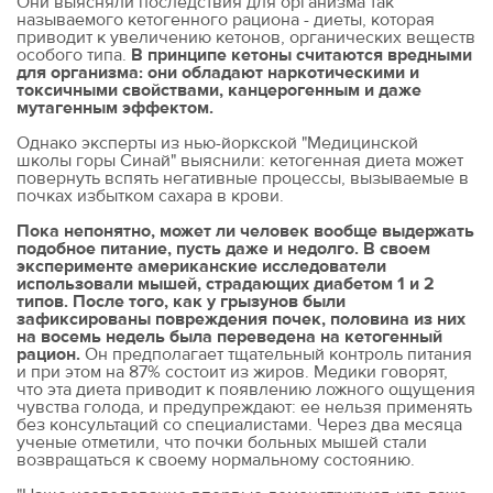
Они выясняли последствия для организма так
называемого кетогенного рациона - диеты, которая
приводит к увеличению кетонов, органических веществ
особого типа.
В принципе кетоны считаются вредными
для организма: они обладают наркотическими и
токсичными свойствами, канцерогенным и даже
мутагенным эффектом.
Однако эксперты из нью-йоркской "Медицинской
школы горы Синай" выяснили: кетогенная диета может
повернуть вспять негативные процессы, вызываемые в
почках избытком сахара в крови.
Пока непонятно, может ли человек вообще выдержать
подобное питание, пусть даже и недолго. В своем
эксперименте американские исследователи
использовали мышей, страдающих диабетом 1 и 2
типов. После того, как у грызунов были
зафиксированы повреждения почек, половина из них
на восемь недель была переведена на кетогенный
рацион.
Он предполагает тщательный контроль питания
и при этом на 87% состоит из жиров. Медики говорят,
что эта диета приводит к появлению ложного ощущения
чувства голода, и предупреждают: ее нельзя применять
без консультаций со специалистами. Через два месяца
ученые отметили, что почки больных мышей стали
возвращаться к своему нормальному состоянию.