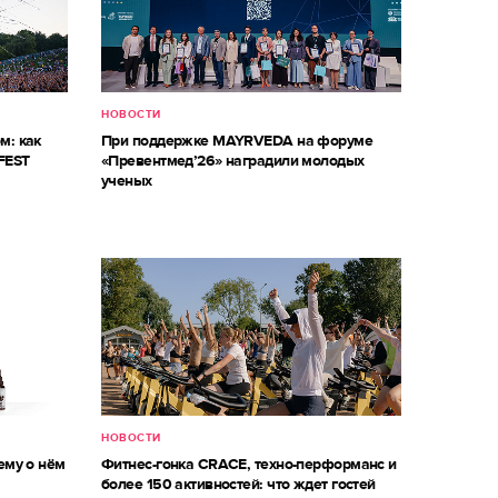
НОВОСТИ
м: как
При поддержке MAYRVEDA на форуме
FEST
«Превентмед’26» наградили молодых
ученых
НОВОСТИ
ему о нём
Фитнес-гонка CRACE, техно-перформанс и
более 150 активностей: что ждет гостей