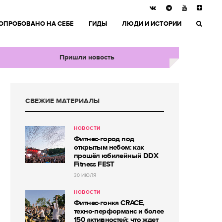
ОПРОБОВАНО НА СЕБЕ
ГИДЫ
ЛЮДИ И ИСТОРИИ
Пришли новость
СВЕЖИЕ МАТЕРИАЛЫ
НОВОСТИ
Фитнес-город под
открытым небом: как
прошёл юбилейный DDX
Fitness FEST
30 ИЮЛЯ
НОВОСТИ
Фитнес-гонка CRACE,
техно-перформанс и более
150 активностей: что ждет