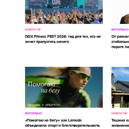
НОВОСТИ
ИНТЕРВЬЮ
DDX Fitness FEST 2026: гид для тех, кто не
От ремон
хочет пропустить ничего
стабильно
пороге п
ИНТЕРВЬЮ
НОВОСТИ
«Помогаю на бегу»: как Lamoda
Тишина к
объединила спорт и благотворительность
жизненно