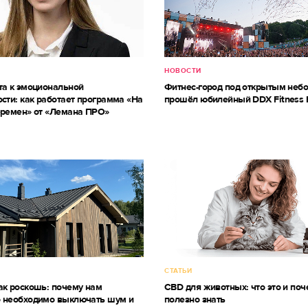
НОВОСТИ
та к эмоциональной
Фитнес-город под открытым небо
сти: как работает программа «На
прошёл юбилейный DDX Fitness 
еремен» от «Лемана ПРО»
СТАТЬИ
ак роскошь: почему нам
CBD для животных: что это и поч
 необходимо выключать шум и
полезно знать