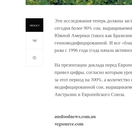
Эти исследования теперь должны зас
РЕПОСТ
сегодня более 90% сои, выращиваемо
Южной Америки (таких как Бразилия, 
генномодифицированной. И все «благ
разы с 1996 года (года начала акти
На презентации доклада перед Европ
привел цифры, согласно которым уров
за этот период на 300%, а количеств
модифицированной сои, выращиваемо
Австралии и Европейского Союза.
ausfoodnews.com.au
vegsource.com