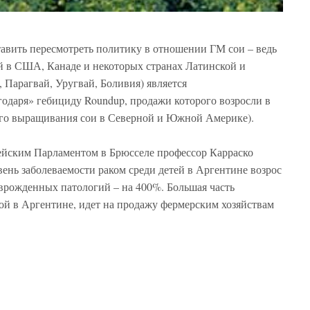
тавить пересмотреть политику в отношении ГМ сои – ведь
й в США, Канаде и некоторых странах Латинской и
Парагвай, Уругвай, Боливия) является
одаря» гебициду Roundup, продажи которого возросли в
вного выращивания сои в Северной и Южной Америке).
ейским Парламентом в Брюсселе профессор Карраско
ень заболеваемости раком среди детей в Аргентине возрос
о врожденных патологий – на 400%. Большая часть
й в Аргентине, идет на продажу фермерским хозяйствам