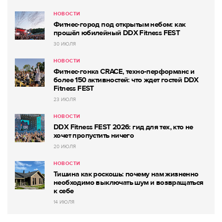
НОВОСТИ
Фитнес-город под открытым небом: как
прошёл юбилейный DDX Fitness FEST
30 ИЮЛЯ
НОВОСТИ
Фитнес-гонка CRACE, техно-перформанс и
более 150 активностей: что ждет гостей DDX
Fitness FEST
23 ИЮЛЯ
НОВОСТИ
DDX Fitness FEST 2026: гид для тех, кто не
хочет пропустить ничего
20 ИЮЛЯ
НОВОСТИ
Тишина как роскошь: почему нам жизненно
необходимо выключать шум и возвращаться
к себе
14 ИЮЛЯ