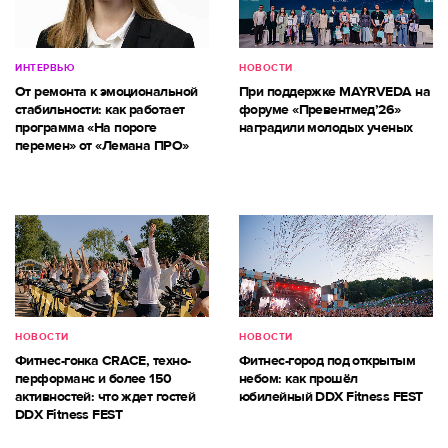
ИНТЕРВЬЮ
НОВОСТИ
От ремонта к эмоциональной
При поддержке MAYRVEDA на
стабильности: как работает
форуме «Превентмед’26»
программа «На пороге
наградили молодых ученых
перемен» от «Лемана ПРО»
НОВОСТИ
НОВОСТИ
Фитнес-гонка CRACE, техно-
Фитнес-город под открытым
перформанс и более 150
небом: как прошёл
активностей: что ждет гостей
юбилейный DDX Fitness FEST
DDX Fitness FEST