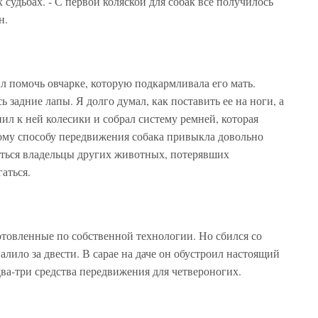
 судьбах. - С первой коляской для собак все получилось
н.
л помочь овчарке, которую подкармливала его мать.
ь задние лапы. Я долго думал, как поставить ее на ноги, а
ил к ней колесики и собрал систему ремней, которая
ому способу передвижения собака привыкла довольно
аться владельцы других животных, потерявших
аться.
отовленные по собственной технологии. Но сбился со
валило за двести. В сарае на даче он обустроил настоящий
ва-три средства передвижения для четвероногих.