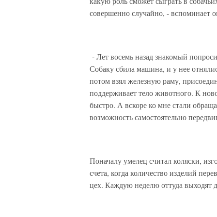
какую роль сможет сыграть в собачьих
совершенно случайно, - вспоминает о
- Лет восемь назад знакомый попроси
Собаку сбила машина, и у нее отнялис
потом взял железную раму, присоедин
поддерживает тело животного. К нов
быстро. А вскоре ко мне стали обращ
возможность самостоятельно передвиг
Поначалу умелец считал коляски, изг
счета, когда количество изделий пере
цех. Каждую неделю оттуда выходят д