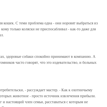
я кошек. С теми проблема одна - они норовят выбраться из
р кому только коляски не приспосабливал - как-то даже для
ил.
сах, здоровые собаки спокойно принимают в компанию. А
омников часто говорят, что это издевательство, и больных
требительски, - рассуждает мастер. - Как к охотничьему
оторых животное - просто источник извлечения прибыли.
г и настоящий член семьи, расставаться с которым не