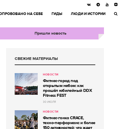
ОПРОБОВАНО НА СЕБЕ
ГИДЫ
ЛЮДИ И ИСТОРИИ
Пришли новость
СВЕЖИЕ МАТЕРИАЛЫ
НОВОСТИ
Фитнес-город под
открытым небом: как
прошёл юбилейный DDX
Fitness FEST
30 ИЮЛЯ
НОВОСТИ
Фитнес-гонка CRACE,
техно-перформанс и более
150 активностей: что ждет