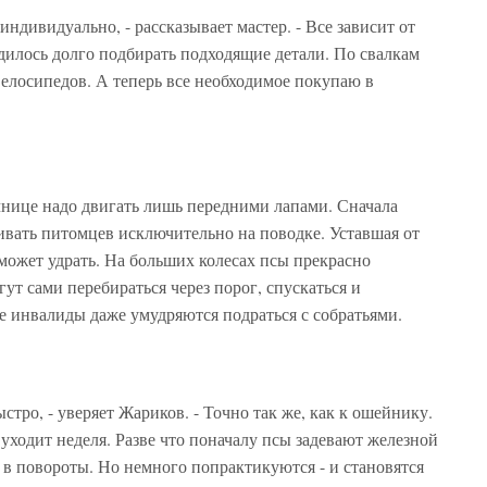
индивидуально, - рассказывает мастер. - Все зависит от
дилось долго подбирать подходящие детали. По свалкам
 велосипедов. А теперь все необходимое покупаю в
чнице надо двигать лишь передними лапами. Сначала
ивать питомцев исключительно на поводке. Уставшая от
может удрать. На больших колесах псы прекрасно
ут сами перебираться через порог, спускаться и
е инвалиды даже умудряются подраться с собратьями.
стро, - уверяет Жариков. - Точно так же, как к ошейнику.
уходит неделя. Разве что поначалу псы задевают железной
в повороты. Но немного попрактикуются - и становятся