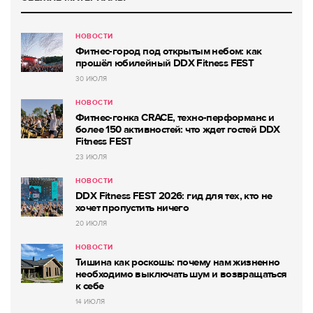
НОВОСТИ
Фитнес-город под открытым небом: как
прошёл юбилейный DDX Fitness FEST
30 ИЮЛЯ
НОВОСТИ
Фитнес-гонка CRACE, техно-перформанс и
более 150 активностей: что ждет гостей DDX
Fitness FEST
23 ИЮЛЯ
НОВОСТИ
DDX Fitness FEST 2026: гид для тех, кто не
хочет пропустить ничего
20 ИЮЛЯ
НОВОСТИ
Тишина как роскошь: почему нам жизненно
необходимо выключать шум и возвращаться
к себе
14 ИЮЛЯ