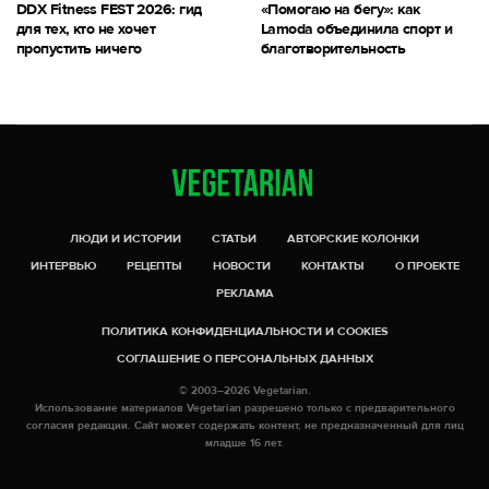
DDX Fitness FEST 2026: гид
«Помогаю на бегу»: как
для тех, кто не хочет
Lamoda объединила спорт и
пропустить ничего
благотворительность
ЛЮДИ И ИСТОРИИ
СТАТЬИ
АВТОРСКИЕ КОЛОНКИ
ИНТЕРВЬЮ
РЕЦЕПТЫ
НОВОСТИ
КОНТАКТЫ
О ПРОЕКТЕ
РЕКЛАМА
ПОЛИТИКА КОНФИДЕНЦИАЛЬНОСТИ И COOKIES
СОГЛАШЕНИЕ О ПЕРСОНАЛЬНЫХ ДАННЫХ
© 2003–2026 Vegetarian.
Использование материалов Vegetarian разрешено только с предварительного
согласия редакции. Сайт может содержать контент, не предназначенный для лиц
младше 16 лет.