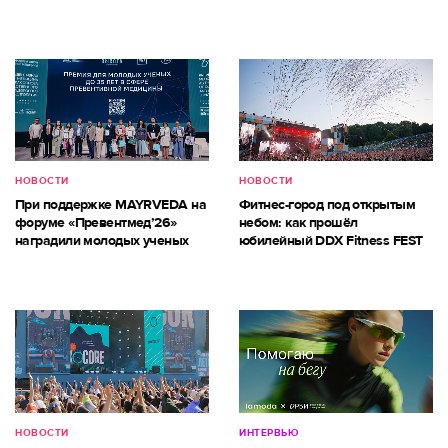
НОВОСТИ
НОВОСТИ
При поддержке MAYRVEDA на
Фитнес-город под открытым
форуме «Превентмед’26»
небом: как прошёл
наградили молодых ученых
юбилейный DDX Fitness FEST
НОВОСТИ
ИНТЕРВЬЮ