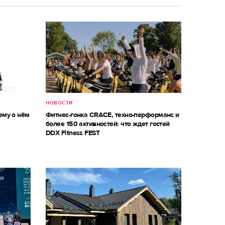
НОВОСТИ
ему о нём
Фитнес-гонка CRACE, техно-перформанс и
более 150 активностей: что ждет гостей
DDX Fitness FEST