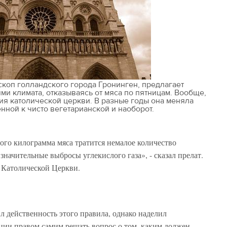
скоп голландского города Гронинген, предлагает
ми климата, отказываясь от мяса по пятницам. Вообще,
ия католической церкви. В разные годы она меняла
енной к чисто вегетарианской и наоборот.
ого килограмма мяса тратится немалое количество
 значительные выбросы углекислого газа», - сказал прелат.
я Католической Церкви.
л действенность этого правила, однако наделил
ии правом самим решать вопрос о том, каким должен