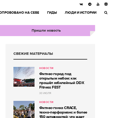
ОПРОБОВАНО НА СЕБЕ
ГИДЫ
ЛЮДИ И ИСТОРИИ
Пришли новость
СВЕЖИЕ МАТЕРИАЛЫ
НОВОСТИ
Фитнес-город под
открытым небом: как
прошёл юбилейный DDX
Fitness FEST
30 ИЮЛЯ
НОВОСТИ
Фитнес-гонка CRACE,
техно-перформанс и более
150 активностей: что ждет