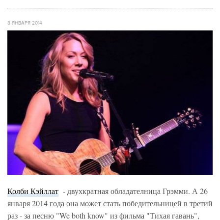
8 ЯНВАРЯ 2014
Колби Кэйллат
- двухкратная обладателница Грэмми. А 26
января 2014 года она может стать победительницей в третий
раз - за песню "We both know" из фильма "Тихая гавань",