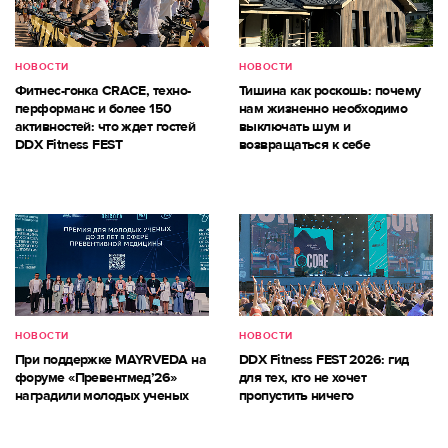
НОВОСТИ
НОВОСТИ
Фитнес-гонка CRACE, техно-
Тишина как роскошь: почему
перформанс и более 150
нам жизненно необходимо
активностей: что ждет гостей
выключать шум и
DDX Fitness FEST
возвращаться к себе
НОВОСТИ
НОВОСТИ
При поддержке MAYRVEDA на
DDX Fitness FEST 2026: гид
форуме «Превентмед’26»
для тех, кто не хочет
наградили молодых ученых
пропустить ничего