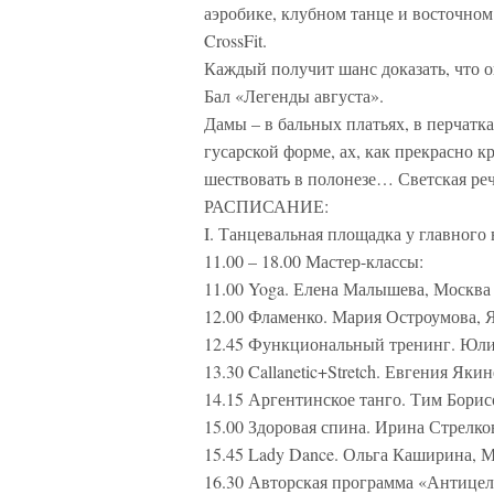
аэробике, клубном танце и восточном
CrossFit.
Каждый получит шанс доказать, что 
Бал «Легенды августа».
Дамы – в бальных платьях, в перчатка
гусарской форме, ах, как прекрасно к
шествовать в полонезе… Светская реч
РАСПИСАНИЕ:
I. Танцевальная площадка у главного 
11.00 – 18.00 Мастер-классы:
11.00 Yoga. Елена Малышева, Москва
12.00 Фламенко. Мария Остроумова, 
12.45 Функциональный тренинг. Юли
13.30 Callanetic+Stretch. Евгения Як
14.15 Аргентинское танго. Тим Бори
15.00 Здоровая спина. Ирина Стрелко
15.45 Lady Dance. Ольга Каширина, 
16.30 Авторская программа «Антице