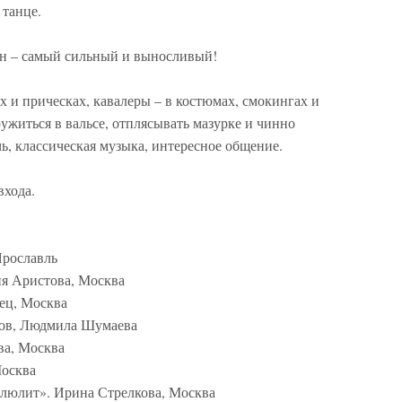
 танце.
он – самый сильный и выносливый!
х и прическах, кавалеры – в костюмах, смокингах и
ружиться в вальсе, отплясывать мазурке и чинно
ь, классическая музыка, интересное общение.
входа.
Ярославль
я Аристова, Москва
инец, Москва
сов, Людмила Шумаева
ва, Москва
Москва
ллюлит». Ирина Стрелкова, Москва