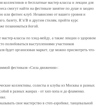
я коллективов и бесплатные мастер-классы и лекции для
неса смогут найти на фестивале занятие по душе и заодно
ию или фитнес-клуб. Независимо от вашего уровня и
го, балету, R’n’B и другим стилям, пройти курс
кже позаниматься йогой.
мастер-классы по хэнд-мейду, а также лекции о здоровом
осто полюбоваться выступлениями участников
ля будет организован маркет, где можно присмотреть что-
раммой фестиваля «Сила движения»:
ческие коллективы, солисты и клубы из Москвы и разных
обой в разных жанрах - от хип-хопа и до фламенко.
ике.
азывать свое мастерство в степ-аэробике, танцевальной