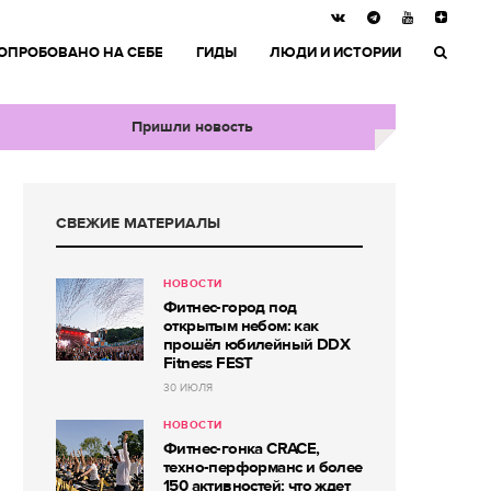
ОПРОБОВАНО НА СЕБЕ
ГИДЫ
ЛЮДИ И ИСТОРИИ
Пришли новость
СВЕЖИЕ МАТЕРИАЛЫ
НОВОСТИ
Фитнес-город под
открытым небом: как
прошёл юбилейный DDX
Fitness FEST
30 ИЮЛЯ
НОВОСТИ
Фитнес-гонка CRACE,
техно-перформанс и более
150 активностей: что ждет