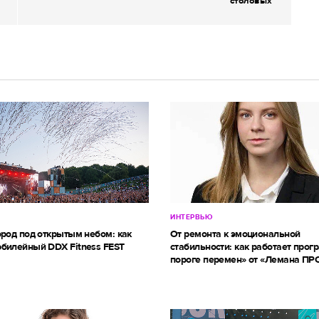
столовых
ИНТЕРВЬЮ
ород под открытым небом: как
От ремонта к эмоциональной
билейный DDX Fitness FEST
стабильности: как работает прог
пороге перемен» от «Лемана ПР