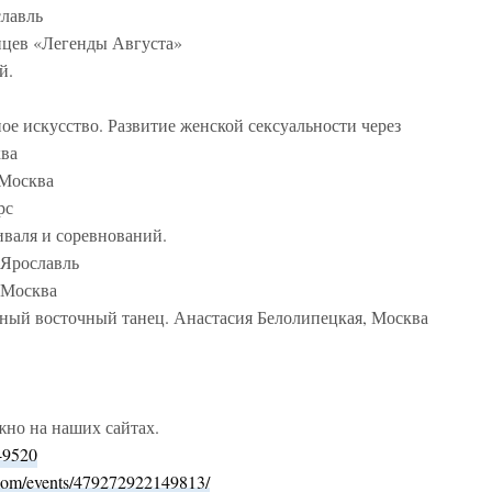
славль
анцев «Легенды Августа»
й.
ое искусство. Развитие женской сексуальности через
ква
 Москва
рс
иваля и соревнований.
 Ярославль
, Москва
ный восточный танец. Анастасия Белолипецкая, Москва
жно на наших сайтах.
49520
com/events/479272922149813/