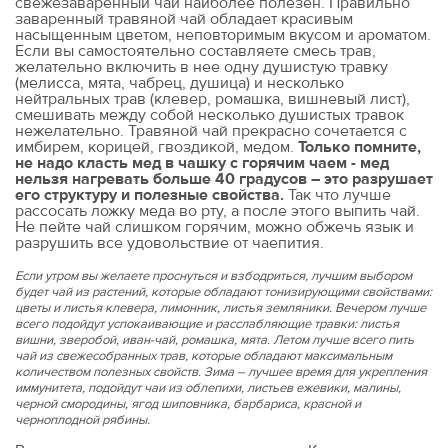
свежезаваренный чай наиболее полезен. Правильно
заваренный травяной чай обладает красивым
насыщенным цветом, неповторимым вкусом и ароматом.
Если вы самостоятельно составляете смесь трав,
желательно включить в нее одну душистую травку
(мелисса, мята, чабрец, душица) и несколько
нейтральных трав (клевер, ромашка, вишневый лист),
смешивать между собой несколько душистых травок
нежелательно. Травяной чай прекрасно сочетается с
имбирем, корицей, гвоздикой, медом.
Только помните,
не надо класть мед в чашку с горячим чаем - мед
нельзя нагревать больше 40 градусов – это разрушает
его структуру и полезные свойства.
Так что лучше
рассосать ложку меда во рту, а после этого выпить чай.
Не пейте чай слишком горячим, можно обжечь язык и
разрушить все удовольствие от чаепития.
Если утром вы желаете проснуться и взбодриться, лучшим выбором
будет чай из растений, которые обладают тонизирующими свойствами:
цветы и листья клевера, лимонник, листья земляники. Вечером лучше
всего подойдут успокаивающие и расслабляющие травки: листья
вишни, зверобой, иван-чай, ромашка, мята. Летом лучше всего пить
чай из свежесобранных трав, которые обладают максимальным
количеством полезных свойств. Зима – лучшее время для укрепления
иммунитета, подойдут чаи из облепихи, листьев ежевики, малины,
черной смородины, ягод шиповника, барбариса, красной и
черноплодной рябины.