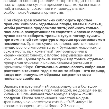
зависит от свойств растений, которые входят в состав
чая, от времени суток и времени года, когда вы пьете
чай, а также, от состояния и индивидуальных
особенностей вашего организма.
При сборе трав желательно соблюдать простые
правила: собирать отдельные плоды, цветы и листья,
чтобы растение продолжало жить; собирать только
полностью распустившиеся соцветия и зрелые плоды;
лучше всего собирать травы в сухую погоду, сушить
при комнатной температуре в хорошо проветриваемом
помещении.
Хранить сушеные плоды, цветы и листья
лучше всего в матерчатых или бумажных мешочках, в
сухом месте, при комнатной температуре или в
керамических банках, с плотно закрывающимися
крышками. Лучше хранить каждый вид травок отдельно,
прикрепив этикетки с наименованием растения и
временем сбора.
Оптимально использовать собранные
растения в течение года с момента сбора – это период,
когда они наилучшим образом сохраняют свои
полезные свойства.
Заваривать травяной чай рекомендуется в большом
фарфоровом чайнике горячей водой, не доводя ее до
кипения. Оптимальная температура воды –
75-80
градусов
. После заваривания, желательно дать
травяному чаю настояться хотя бы 10-15 минут. Не
храните заваренный чай более 2-3 часов,