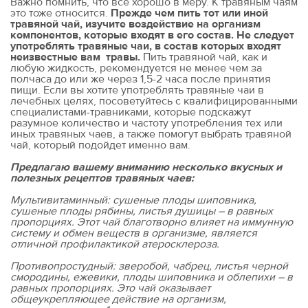
Важно помнить, что все хорошо в меру. К травяным чаям
это тоже относится.
Прежде чем пить тот или иной
травяной чай, изучите воздействие на организм
компонентов, которые входят в его состав. Не следует
употреблять травяные чаи, в состав которых входят
неизвестные вам травы.
Пить травяной чай, как и
любую жидкость, рекомендуется не менее чем за
полчаса до или же через 1,5-2 часа после принятия
пищи. Если вы хотите употреблять травяные чаи в
лечебных целях, посоветуйтесь с квалифицированными
специалистами-травниками, которые подскажут
разумное количество и частоту употребления тех или
иных травяных чаев, а также помогут выбрать травяной
чай, который подойдет именно вам.
Предлагаю вашему вниманию несколько вкусных и
полезных рецептов травяных чаев:
Мультивитаминный: сушеные плоды шиповника,
сушеные плоды рябины, листья душицы – в равных
пропорциях. Этот чай благотворно влияет на иммунную
систему и обмен веществ в организме, является
отличной профилактикой атеросклероза.
Противопростудный: зверобой, чабрец, листья черной
смородины, ежевики, плоды шиповника и облепихи – в
равных пропорциях. Это чай оказывает
общеукрепляющее действие на организм,