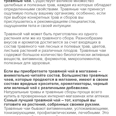
травяные чаи.
Существует великое множество
целебных и полезных трав, каждая из которых обладает
определенными свойствами. Травяные чаи принесут
ощутимую пользу вашему организму, особенно, если
при выборе конкретных трав и сборов вы
прислушаетесь к рекомендациям специалистов,
ощущениям тела и своей интуиции.
Травяной чай может быть приготовлен из одного
растения или же из травяного сбора. Разнообразие
вкусов и ароматов достигается за счет входящих в
состав травяного чая лесных и полевых трав, цветов,
листьев растений и различных плодов. Травяные чаи
содержат большое количество биологически активных
веществ, витаминов, ферментов, микроэлементов,
полезных для здоровья.
Если вы приобретаете травяной чай в магазине –
внимательно читайте состав. Большинство травяных
чаев, которые продаются в магазине, имеют в своем
составе вредные красители, ароматизаторы, черный
или зеленый чай с различными добавками.
Натуральные травы и травяные сборы проще всего
купить в проверенных интернет-магазинах или аптеках.
Самый лучший травяной чай – тот, который вы
готовите из растений, собранных своими руками.
Травяные чаи бывают витаминными, успокаивающими,
тонизирующими, профилактическими, лечебными. Это