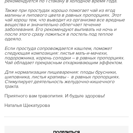
рекомендуется по 1 стакану в холодное время года.
Также при простудах хорошо помогает чай из ягод
малины и липового цвета в равных пропорциях. Этот
чай хорош тем, что выводит из организма все вредные
вещества и значительно облегчает течение
заболевания. Его рекомендуют выпивать на ночь и
после этого сразу ложиться в постель под теплое
одеяло.
Если простуда сопровождается кашлем, поможет
следующая композиция: листья мать-и-мачехи,
подорожника, корень солодки – в равных пропорциях.
Чай обладает прекрасным отхаркивающим эффектом.
Для нормализации пищеварения: плоды брусники,
шиповника, листья крапивы - в равных пропорциях.
Стимулирует деятельность желудочно-кишечного
тракта.
Приятного вам травопития. И будьте здоровы!
Наталья Щекатурова
ПОДЕЛИТЬСЯ