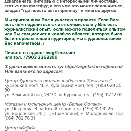
Джаганната, интервью с интересными личностями,
статья про фастфуд и его чем это может закончиться,
раздел "где поесть вегетарианцу" и многое другое.
Мы приглашаем Вас к участию в проекте. Если Вам
есть чем поделиться с читателями, если у Вас есть
журналистский опыт, если можете поделиться опытом
или Вы специалист в какой-то области, которая была
бы интересна нашей аудитории, мы с удовольствием
Вас напечатаем :)
Пишите на адрес : iveg@me.com
или тел: +7903 2263399
Ж
урнал можно скачать тут http://vegetarian.ru/journal/
Или взять его по адресам:
Центр Здорового питания и общения "Джаганнат"
Кузнецкий мост, 11, м. Кузнецкий мост, тел. (495) 628 35
80
ул. Земляной вал, 24/30, м. Курская, тел. (495) 917 12 62
Магазин и культурный центр «Белые Облака»
ул. Покровка, 4, м. Китай-город, тел. (495) 621 61 25
ул. Ярцевская, 25 (ТЦ «Трамплин»), м. Молодежная, тел.
(964) 782 76 31
Центр «ИНБИ»