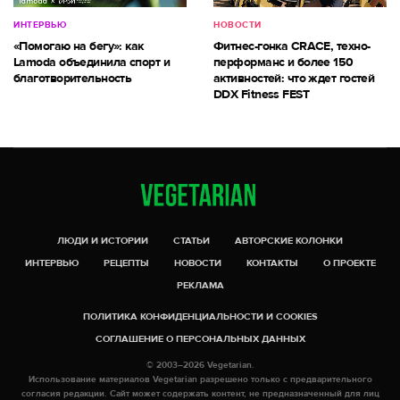
ИНТЕРВЬЮ
НОВОСТИ
«Помогаю на бегу»: как
Фитнес-гонка CRACE, техно-
Lamoda объединила спорт и
перформанс и более 150
благотворительность
активностей: что ждет гостей
DDX Fitness FEST
ЛЮДИ И ИСТОРИИ
СТАТЬИ
АВТОРСКИЕ КОЛОНКИ
ИНТЕРВЬЮ
РЕЦЕПТЫ
НОВОСТИ
КОНТАКТЫ
О ПРОЕКТЕ
РЕКЛАМА
ПОЛИТИКА КОНФИДЕНЦИАЛЬНОСТИ И COOKIES
СОГЛАШЕНИЕ О ПЕРСОНАЛЬНЫХ ДАННЫХ
© 2003–2026 Vegetarian.
Использование материалов Vegetarian разрешено только с предварительного
согласия редакции. Сайт может содержать контент, не предназначенный для лиц