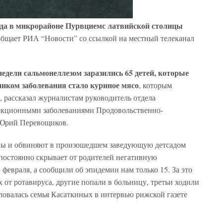
сада в микрорайоне Пурвциемс латвийской столицы
ообщает РИА “Новости” со ссылкой на местный телеканал
едели сальмонеллезом заразились 65 детей, которые
ником заболевания стало куриное мясо
, которым
 рассказал журналистам руководитель отдела
фекционными заболеваниями Продовольственно-
 Юрий Перевощиков.
ны и обвиняют в произошедшем заведующую детсадом
постоянно скрывает от родителей негативную
февраля, а сообщили об эпидемии нам только 15. За это
 от ротавируса, другие попали в больницу, третьи ходили
жаловалась семья Касаткиных в интервью рижской газете