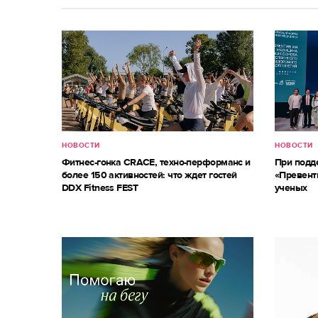
НОВОСТИ
НОВОСТИ
Фитнес-гонка CRACE, техно-перформанс и
При под
более 150 активностей: что ждет гостей
«Превент
DDX Fitness FEST
ученых