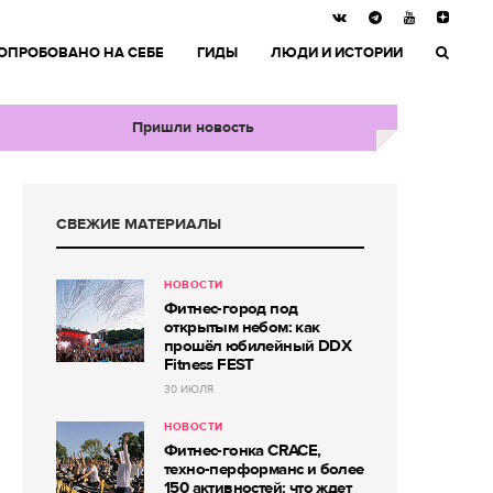
ОПРОБОВАНО НА СЕБЕ
ГИДЫ
ЛЮДИ И ИСТОРИИ
Пришли новость
СВЕЖИЕ МАТЕРИАЛЫ
НОВОСТИ
Фитнес-город под
открытым небом: как
прошёл юбилейный DDX
Fitness FEST
30 ИЮЛЯ
НОВОСТИ
Фитнес-гонка CRACE,
техно-перформанс и более
150 активностей: что ждет