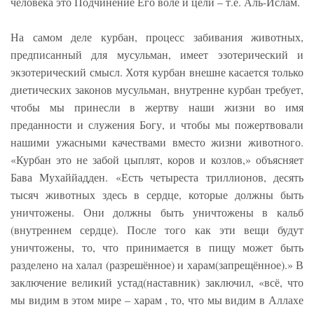
человека это Подчинение Его воле и цели – т.е. Аль-Ислам.
На самом деле курбан, процесс забивания животных,
предписанный для мусульман, имеет эзотерический и
экзотерический смысл. Хотя курбан внешне касается только
диетических законов мусульман, внутренне курбан требует,
чтобы мы принесли в жертву наши жизни во имя
преданности и служения Богу, и чтобы мы пожертвовали
нашими ужасными качествами вместо жизни животного.
«Курбан это не забой цыплят, коров и козлов,» объясняет
Бава Мухаййадден. «Есть четыреста триллионов, десять
тысяч животных здесь в сердце, которые должны быть
уничтожены. Они должны быть уничтожены в кальб
(внутреннем сердце). После того как эти вещи будут
уничтожены, то, что принимается в пищу может быть
разделено на халал (разрешённое) и харам(запрещённое).» В
заключение великий устад(наставник) заключил, «всё, что
мы видим в этом мире – харам , то, что мы видим в Аллахе