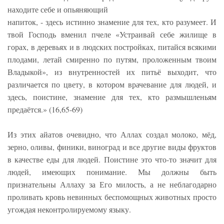
находите себе и опьяняющий
напиток, - здесь истинно знамение для тех, кто разумеет. И
твой Господь вменил пчеле «Устраивай себе жилище в
горах, в деревьях и в людских постройках, питайся всякими
плодами, летай смиренно по путям, проложенным твоим
Владыкой», из внутренностей их питьё выходит, что
различается по цвету, в котором врачевание для людей, и
здесь, поистине, знамение для тех, кто размышленьям
предаётся.» (16,65-69)
Из этих айатов очевидно, что Аллах создал молоко, мёд,
зерно, оливы, финики, виноград и все другие виды фруктов
в качестве еды для людей. Поистине это что-то значит для
людей, имеющих понимание. Мы должны быть
признательны Аллаху за Его милость, а не неблагодарно
проливать кровь невинных беспомощных животных просто
угождая неконтролируемому языку.