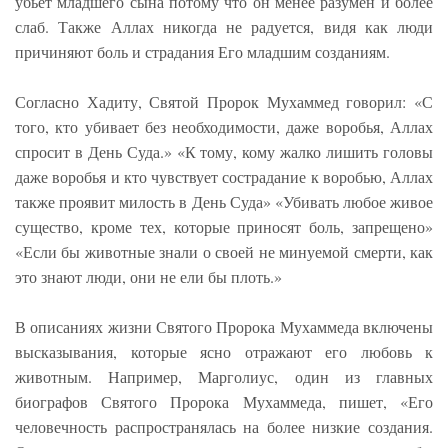
убьёт младшего сына потому что он менее разумен и более
слаб. Также Аллах никогда не радуется, видя как люди
причиняют боль и страдания Его младшим созданиям.
Согласно Хадиту, Святой Пророк Мухаммед говорил: «С
того, кто убивает без необходимости, даже воробья, Аллах
спросит в День Суда.» «К тому, кому жалко лишить головы
даже воробья и кто чувствует сострадание к воробью, Аллах
также проявит милость в День Суда» «Убивать любое живое
существо, кроме тех, которые приносят боль, запрещено»
«Если бы животные знали о своей не минуемой смерти, как
это знают люди, они не ели бы плоть.»
В описаниях жизни Святого Пророка Мухаммеда включены
высказывания, которые ясно отражают его любовь к
животным. Например, Марголиус, один из главных
биографов Святого Пророка Мухаммеда, пишет, «Его
человечность распространялась на более низкие создания.