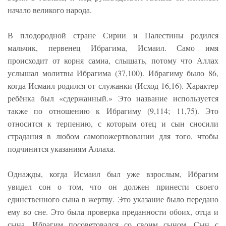
начало великого народа.
В плодородной стране Сирии и Палестины родился
мальчик, первенец Ибрагима, Исмаил. Само имя
происходит от корня самиа, слышать, потому что Аллах
услышал молитвы Ибрагима (37,100). Ибрагиму было 86,
когда Исмаил родился от служанки (Исход 16,16). Характер
ребёнка был «сдержанный.» Это название используется
также по отношению к Ибрагиму (9,114; 11,75). Это
относится к терпению, с которым отец и сын сносили
страдания в любом самопожертвовании для того, чтобы
подчинится указаниям Аллаха.
Однажды, когда Исмаил был уже взрослым, Ибрагим
увидел сон о том, что он должен принести своего
единственного сына в жертву. Это указание было передано
ему во сне. Это была проверка преданности обоих, отца и
сына. Ибрагим посоветовался со своим сыном. Сын с