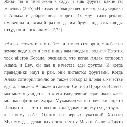
Живи ты и твоя жена в саду, и ешь фрукты какие ты
хочешь.» (2,35) «И возвести благую весть всем, кто уверовал
в Аллаха и добрые дела творит. Их ждут сады реками
омовенны и, всякий раз когда им будут подавать плоды
оттуда они воскликнут. (2,25)
«Аллах есть тот, кто небеса и землю сотворил, с небес на
землю воду льёт и ею в пищу вам плоды выводит.» Из этих
трёх айатов Корана, очевидно, что когда Аллах сотворил
Адама и Еву, он дал в качестве еды фрукты. И когда
праведники идут в рай, они питаются фруктами. Когда
Аллах сотворил землю он также сотворил плоды в качестве
еды для людей. А также из жизни Святого Пророка Ислама,
мы можем увидеть , что его ежедневной едой были хлеб,
молоко и финики. Хазрат Мухаммед часто подчёркивал, что
Ислам означает отношение к каждому живому существу как
к самому себе. Одним из первых указаний Хазрата
Мухаммеда, сделанных после взятия Мекки, было: «Никто