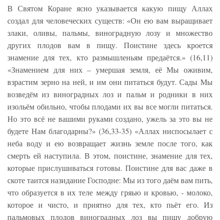
В Святом Коране ясно указывается какую пищу Аллах
создал для человеческих существ: «Он ею вам выращивает
злаки, оливы, пальмы, виноградную лозу и множество
других плодов вам в пищу. Поистине здесь кроется
знамение для тех, кто размышленьям предаётся.» (16,11)
«Знамением для них – умершая земля, её Мы оживим,
взрастим зерно на ней, и им они питаться будут. Сады Мы
возведём из виноградных лоз и пальм и родники в них
изольём обильно, чтобы плодами их вы все могли питаться.
Но это всё не вашими руками создано, ужель за это вы не
будете Нам благодарны?» (36,33-35) «Аллах ниспосылает с
неба воду и ею возвращает жизнь земле после того, как
смерть ей наступила. В этом, поистине, знамение для тех,
которые прислушиваться готовы. Поистине для вас даже в
скоте таится назидание Господне: Мы из того даём вам пить,
что образуется в их теле между гряью и кровью, - молоко,
которое и чисто, и приятно для тех, кто пьёт его. Из
пальмовых плодов виноградных лоз вы пищу добрую