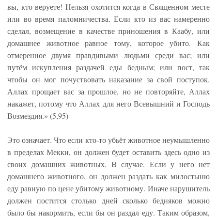
вы, кто веруете! Нельзя охотится когда в Священном месте
или во время паломничества. Если кто из вас намеренно
сделал, возмещение в качестве приношения в Каабу, или
домашнее животное равное тому, которое убито. Как
отмеренное двумя правдивыми людьми среди вас; или
путём искупления раздачей еды бедным; или пост, так
чтобы он мог почуствовать наказание за свой поступок.
Аллах прощает вас за прошлое, но не повторяйте, Аллах
накажет, потому что Аллах для него Всевышний и Господь
Возмездия.» (5,95)
Это означает. Что если кто-то убьёт животное неумышленно
в пределах Мекки, он должен будет оставить здесь одно из
своих домашних животных. В случае. Если у него нет
домашнего животного, он должен раздать как милостыню
еду равную по цене убитому животному. Иначе нарушитель
должен постится столько дней сколько бедняков можно
было бы накормить, если бы он раздал еду. Таким образом,