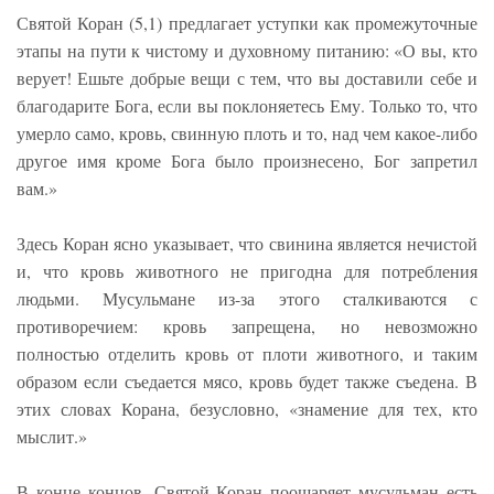
Святой Коран (5,1) предлагает уступки как промежуточные
этапы на пути к чистому и духовному питанию: «О вы, кто
верует! Ешьте добрые вещи с тем, что вы доставили себе и
благодарите Бога, если вы поклоняетесь Ему. Только то, что
умерло само, кровь, свинную плоть и то, над чем какое-либо
другое имя кроме Бога было произнесено, Бог запретил
вам.»
Здесь Коран ясно указывает, что свинина является нечистой
и, что кровь животного не пригодна для потребления
людьми. Мусульмане из-за этого сталкиваются с
противоречием: кровь запрещена, но невозможно
полностью отделить кровь от плоти животного, и таким
образом если съедается мясо, кровь будет также съедена. В
этих словах Корана, безусловно, «знамение для тех, кто
мыслит.»
В конце концов, Святой Коран поощаряет мусульман есть