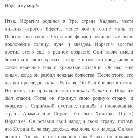
Ибрагиму мир!»
Итак, Ибрагим родился в Уре, стране Халдеев, месте
нижних отрогов Ефрата, менее чем в сотне миль от
Персидского залива. Основной формой религии там было
поклонение солнцу, луне и звёздам. Ибрагим восстал
против этого ещё в раннем возрасте. Они также имели
божества в своих храмах, которые возможно представляли
собой небесные тела и крылатые создания. Он был ещё
юным, когда он разбил ложные божества. После этого, его
начали преследовать как бунтаря. Он был брошен в огонь.
Но огонь стал прохладным по приказу Аллаха, и Ибрагим
был спасён. Тогда он покинул свою родную страну, и
укрылся в Сирийской пустыне, пришёл в плодородные
страны Арамеи или Сирии. Это был Хиджрат (Полёт)
Ибрагима. Он оставил свой народ и свою страну, потому
что Истина была ему дороже, чем ложь его народа. Он сам
верил в Аллаха, и под руководством Аллаха он положил