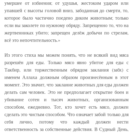
умершее от избиения; от удушья, жестоким ударом или
упавшей с высоты головой вниз, забоданная до смерти, то,
которое было частично поедено диким животным; только
если вы заколете по нужному обряду. Запрещенно то, что на
жертвенниках убито; запрещен делёж добычи по стрелам,
всё это непочтительность.»
Из этого стиха мы можем понять, что не всякий вид мяса
разрешён для еды. Только мясо явно убитое для еды с
Такбир, или торжественным обрядом заклания (забх) с
именем Аллаха должным образом произнесённым в этот
момент. Это значит, что заклание животных для еды должен
делать сам человек. Это не предполагает открытие боен и
убивание сотен и тысяч животных, организованным
способом, ежедневно. Тот, кто хочет есть мясо, должен
сделать это чистым способом. Что означает забой только для
себя лично, потому что каждый должен нести
ответственность за собственные действия. В Судный День,