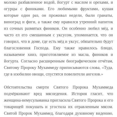
молоко разбавленное водой, йогурт с маслом и орехами, и
огурцы с финиками. Его любимыми фруктами, кушая
которые один раз, он проживал недели, были гранаты,
виноград и фиги, а также ему нравился утренний напиток
из сочных размятых фиников. Он особенно любил мёд, и
часто ел его смешанным с уксусом, упоминается, что он
говорил, что в доме, где есть мёд и уксус, обязательно будут
благословения Господа. Ему также нравилось блюдо,
называемое хииз, приготовляемое из масла, фиников и
йогурта. Согласно расширенным биографическим отчётам,
Святому Пророку Мухаммеду приписываются слова, «Туда,
где в изобилии овощи, спустятся повелители ангелов.»
Обстоятельства смерти Святого Пророка Мухаммеда
подчёркивают вред мясоедения. История гласит, что
женщина-немусульманка пригласила Святого Пророка и его
товарищей покушать и угостила их отравленным мясом.
Святой Пророк Мухаммед, благодаря духовному видению,