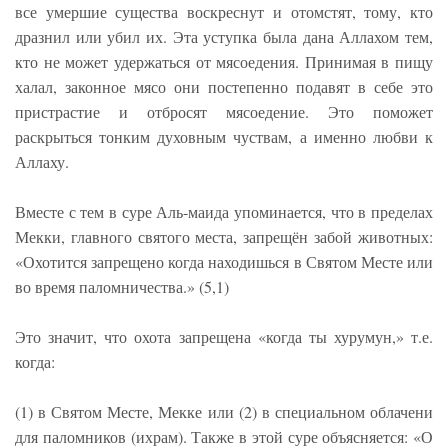
все умершие существа воскреснут и отомстят, тому, кто
дразнил или убил их. Эта уступка была дана Аллахом тем,
кто не может удержаться от мясоедения. Принимая в пищу
халал, законное мясо они постепенно подавят в себе это
пристрастие и отбросят мясоедение. Это поможет
раскрыться тонким духовным чуствам, а именно любви к
Аллаху.
Вместе с тем в суре Аль-маида упоминается, что в пределах
Мекки, главного святого места, запрещён забой животных:
«Охотится запрещено когда находишься в Святом Месте или
во время паломничества.» (5,1)
Это значит, что охота запрещена «когда ты хурумун,» т.е.
когда:
(1) в Святом Месте, Мекке или (2) в специальном облачени
для паломников (ихрам). Также в этой суре объясняется: «О