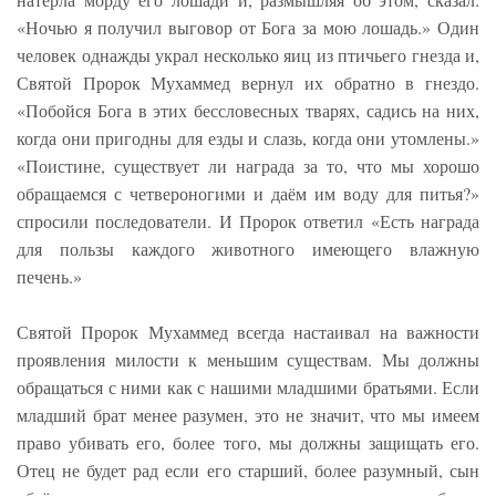
«Ночью я получил выговор от Бога за мою лошадь.» Один
человек однажды украл несколько яиц из птичьего гнезда и,
Святой Пророк Мухаммед вернул их обратно в гнездо.
«Побойся Бога в этих бессловесных тварях, садись на них,
когда они пригодны для езды и слазь, когда они утомлены.»
«Поистине, существует ли награда за то, что мы хорошо
обращаемся с четвероногими и даём им воду для питья?»
спросили последователи. И Пророк ответил «Есть награда
для пользы каждого животного имеющего влажную
печень.»
Святой Пророк Мухаммед всегда настаивал на важности
проявления милости к меньшим существам. Мы должны
обращаться с ними как с нашими младшими братьями. Если
младший брат менее разумен, это не значит, что мы имеем
право убивать его, более того, мы должны защищать его.
Отец не будет рад если его старший, более разумный, сын