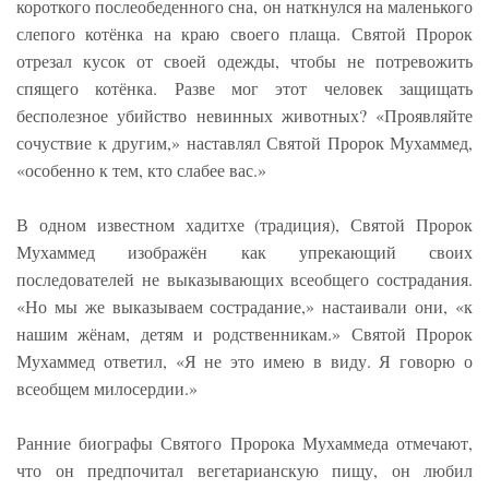
короткого послеобеденного сна, он наткнулся на маленького
слепого котёнка на краю своего плаща. Святой Пророк
отрезал кусок от своей одежды, чтобы не потревожить
спящего котёнка. Разве мог этот человек защищать
бесполезное убийство невинных животных? «Проявляйте
сочуствие к другим,» наставлял Святой Пророк Мухаммед,
«особенно к тем, кто слабее вас.»
В одном известном хадитхе (традиция), Святой Пророк
Мухаммед изображён как упрекающий своих
последователей не выказывающих всеобщего сострадания.
«Но мы же выказываем сострадание,» настаивали они, «к
нашим жёнам, детям и родственникам.» Святой Пророк
Мухаммед ответил, «Я не это имею в виду. Я говорю о
всеобщем милосердии.»
Ранние биографы Святого Пророка Мухаммеда отмечают,
что он предпочитал вегетарианскую пищу, он любил