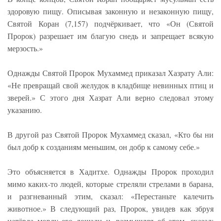
здоровую пищу. Описывая законную и незаконную пищу,
Святой Коран (7,157) подчёркивает, что «Он (Святой
Пророк) разрешает им благую снедь и запрещает всякую
мерзость.»
Однажды Святой Пророк Мухаммед приказал Хазрату Али:
«Не превращай свой желудок в кладбище невинных птиц и
зверей.» С этого дня Хазрат Али верно следовал этому
указанию.
В другой раз Святой Пророк Мухаммед сказал, «Кто бы ни
был добр к созданиям меньшим, он добр к самому себе.»
Это объясняется в Хадитхе. Однажды Пророк проходил
мимо каких-то людей, которые стреляли стрелами в барана,
и разгневанный этим, сказал: «Перестаньте калечить
животное.» В следующий раз, Пророк, увидев как збруя
натёрла морду его лошади и, размышляя об этом, сказал: