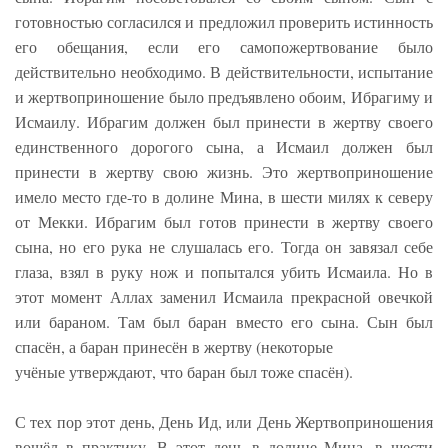
готовностью согласился и предложил проверить истинность
его обещания, если его самопожертвование было
действительно необходимо. В действительности, испытание
и жертвоприношение было предъявлено обоим, Ибрагиму и
Исмаилу. Ибрагим должен был принести в жертву своего
единственного дорогого сына, а Исмаил должен был
принести в жертву свою жизнь. Это жертвоприношение
имело место где-то в долине Мина, в шести милях к северу
от Мекки. Ибрагим был готов принести в жертву своего
сына, но его рука не слушалась его. Тогда он завязал себе
глаза, взял в руку нож и попытался убить Исмаила. Но в
этот момент Аллах заменил Исмаила прекрасной овечкой
или бараном. Там был баран вместо его сына. Сын был
спасён, а баран принесён в жертву (некоторые
учёные утверждают, что баран был тоже спасён).
С тех пор этот день, День Ид, или День Жертвоприношения
вошёл в практику. В этот день в долине Мина, в шести