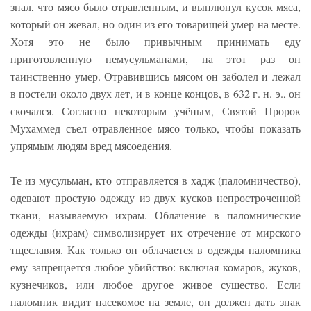
знал, что мясо было отравленным, и выплюнул кусок мяса,
который он жевал, но один из его товарищей умер на месте.
Хотя это не было привычным принимать еду
приготовленную немусульманами, на этот раз он
таинственно умер. Отравившись мясом он заболел и лежал
в постели около двух лет, и в конце концов, в 632 г. н. э., он
скочался. Согласно некоторым учёным, Святой Пророк
Мухаммед съел отравленное мясо только, чтобы показать
упрямым людям вред мясоедения.
Те из мусульман, кто отправляется в хадж (паломничество),
одевают простую одежду из двух кусков непростроченной
ткани, называемую ихрам. Облачение в паломнические
одежды (ихрам) символизирует их отречение от мирского
тщеславия. Как только он облачается в одежды паломника
ему запрещается любое убийство: включая комаров, жуков,
кузнечиков, или любое другое живое существо. Если
паломник видит насекомое на земле, он должен дать знак