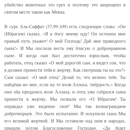
убийство животных это грех и поэтому это запрещено в
святом месте таком как Мекка.
В суре Аль-Саффат (37,99-109) есть следующие слова: «Он
(Ибрагим) сказал, «Я к богу моему иду! Он истинно мне
правый путь укажет! О мой Господь! Дай мне праведного
сына!» И Мы послали весть ему благую о добронравном
сыне. И когда сын был достаточно взрослым, чтобы
работать, отец сказал «О мой дорогой сын, я видел сон, что
я должен принести тебя в жертву. Как смотришь ты на это?»
Сын сказал: «О мой отец! Делай то, что велено тебе. Ты
найдёшь во мне, если на то воля Аллаха, твёрдость.» Когда
они оба предались воле Аллаха, и отец уже собрался сына
принести в жертву, Мы позвали его «О Ибрагим! Ты
оправдал уже видение своё! Мы так вознаграждаем
добротворцев. Это было испытание. И искупили сына Мы
его великой жертвой. И Мы оставили над ним в народах,
пришли потом Благословение Господне. «Да будет