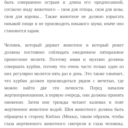
быть совершенно острым и длина его предписанной,
согласно виду животного – своя для птицы, своя для козы,
своя для коровы... Также животное не должно изрыгать
никакой пищи и не производить никакого шума; иначе оно
становится харам.
Человек, который держит животное и который режет
должны постоянно соблюдать ежедневное пятиразовое
принесение молитв. Поэтому имам и муаззин должны
совершать курбан, потому что очень часто только один из
них регулярно молится пять раз в день. Это также означает,
что курбан должен производиться рядом с мечетью, где
можно найти две эти личности. Перед началом
жертвоприношения, в первую очередь, они должны принять
омовение. Затем они трижды читают калимах и поят
жертвенное животное водой. Шея животного должна быть
обращена в сторону Киблах (Мекка), таким образом, чтобы
глаза жертвенного животного смотрели в глаза человека,