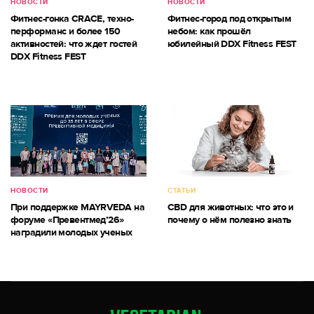
НОВОСТИ
НОВОСТИ
Фитнес-гонка CRACE, техно-
Фитнес-город под открытым
перформанс и более 150
небом: как прошёл
активностей: что ждет гостей
юбилейный DDX Fitness FEST
DDX Fitness FEST
НОВОСТИ
СТАТЬИ
При поддержке MAYRVEDA на
CBD для животных: что это и
форуме «Превентмед’26»
почему о нём полезно знать
наградили молодых ученых