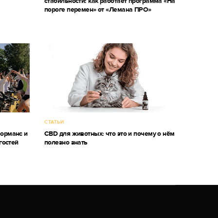
стабильности: как работает программа «На
пороге перемен» от «Лемана ПРО»
СТАТЬИ
форманс и
CBD для животных: что это и почему о нём
гостей
полезно знать