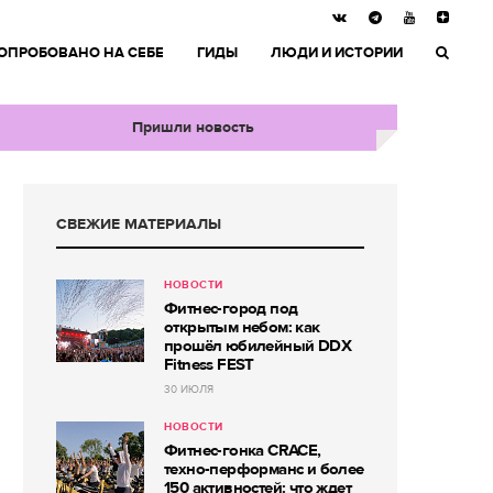
ОПРОБОВАНО НА СЕБЕ
ГИДЫ
ЛЮДИ И ИСТОРИИ
Пришли новость
СВЕЖИЕ МАТЕРИАЛЫ
НОВОСТИ
Фитнес-город под
открытым небом: как
прошёл юбилейный DDX
Fitness FEST
30 ИЮЛЯ
НОВОСТИ
Фитнес-гонка CRACE,
техно-перформанс и более
150 активностей: что ждет