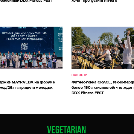
билейный DDX Fitness FEST
хочет пропустить ничего
НОВОСТИ
держке MAYRVEDA на форуме
Фитнес-гонка CRACE, техно-пер
мед’26» наградили молодых
более 150 активностей: что ждет 
DDX Fitness FEST