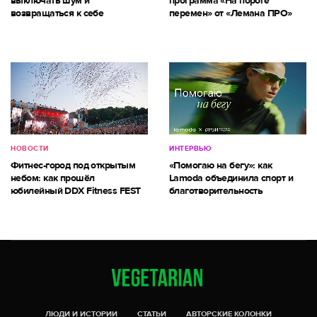
выключать шум и
программа «На пороге
возвращаться к себе
перемен» от «Лемана ПРО»
НОВОСТИ
ИНТЕРВЬЮ
Фитнес-город под открытым
«Помогаю на бегу»: как
небом: как прошёл
Lamoda объединила спорт и
юбилейный DDX Fitness FEST
благотворительность
ЛЮДИ И ИСТОРИИ
СТАТЬИ
АВТОРСКИЕ КОЛОНКИ