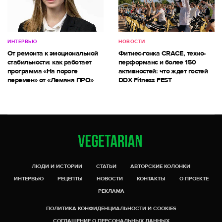
ИНТЕРВЬЮ
НОВОСТИ
От ремонта к эмоциональной
Фитнес-гонка CRACE, техно-
стабильности: как работает
перформанс и более 150
программа «На пороге
активностей: что ждет гостей
перемен» от «Лемана ПРО»
DDX Fitness FEST
ЛЮДИ И ИСТОРИИ
СТАТЬИ
АВТОРСКИЕ КОЛОНКИ
ИНТЕРВЬЮ
РЕЦЕПТЫ
НОВОСТИ
КОНТАКТЫ
О ПРОЕКТЕ
РЕКЛАМА
ПОЛИТИКА КОНФИДЕНЦИАЛЬНОСТИ И COOKIES
СОГЛАШЕНИЕ О ПЕРСОНАЛЬНЫХ ДАННЫХ