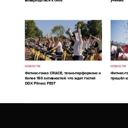
возвращаться к себе
ученых
НОВОСТИ
НОВОСТИ
Фитнес-гонка CRACE, техно-перформанс и
Фитнес-г
более 150 активностей: что ждет гостей
прошёл ю
DDX Fitness FEST