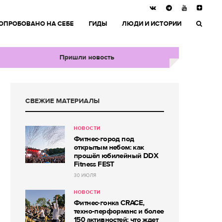
ОПРОБОВАНО НА СЕБЕ
ГИДЫ
ЛЮДИ И ИСТОРИИ
Пришли новость
СВЕЖИЕ МАТЕРИАЛЫ
НОВОСТИ
Фитнес-город под
открытым небом: как
прошёл юбилейный DDX
Fitness FEST
30 ИЮЛЯ
НОВОСТИ
Фитнес-гонка CRACE,
техно-перформанс и более
150 активностей: что ждет