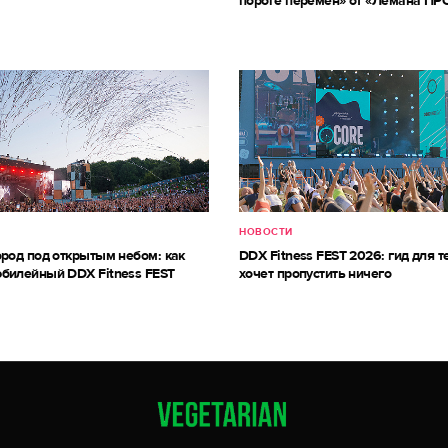
пороге перемен» от «Лемана ПР
НОВОСТИ
ород под открытым небом: как
DDX Fitness FEST 2026: гид для те
билейный DDX Fitness FEST
хочет пропустить ничего