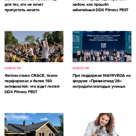
для тех, кто не хочет
небом: как прошёл
пропустить ничего
юбилейный DDX Fitness FEST
НОВОСТИ
НОВОСТИ
Фитнес-гонка CRACE, техно-
При поддержке MAYRVEDA на
перформанс и более 150
форуме «Превентмед’26»
активностей: что ждет гостей
наградили молодых ученых
DDX Fitness FEST