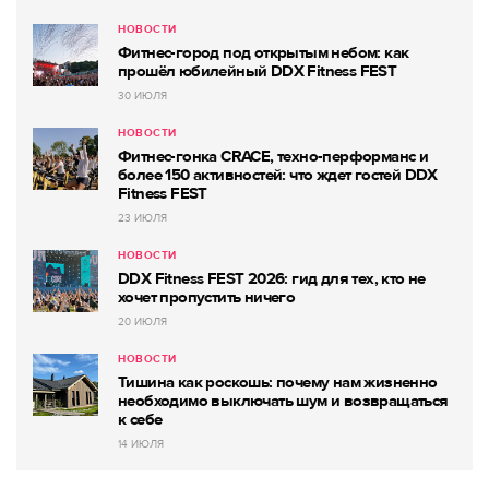
НОВОСТИ
Фитнес-город под открытым небом: как
прошёл юбилейный DDX Fitness FEST
30 ИЮЛЯ
НОВОСТИ
Фитнес-гонка CRACE, техно-перформанс и
более 150 активностей: что ждет гостей DDX
Fitness FEST
23 ИЮЛЯ
НОВОСТИ
DDX Fitness FEST 2026: гид для тех, кто не
хочет пропустить ничего
20 ИЮЛЯ
НОВОСТИ
Тишина как роскошь: почему нам жизненно
необходимо выключать шум и возвращаться
к себе
14 ИЮЛЯ