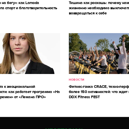
 на бегу»: как Lamoda
Тишина как роскошь: почему на
ла спорт и благотворительность
жизненно необходимо выключат
возвращаться к себе
НОВОСТИ
та к эмоциональной
Фитнес-гонка CRACE, техно-пер
сти: как работает программа «На
более 150 активностей: что ждет 
еремен» от «Лемана ПРО»
DDX Fitness FEST