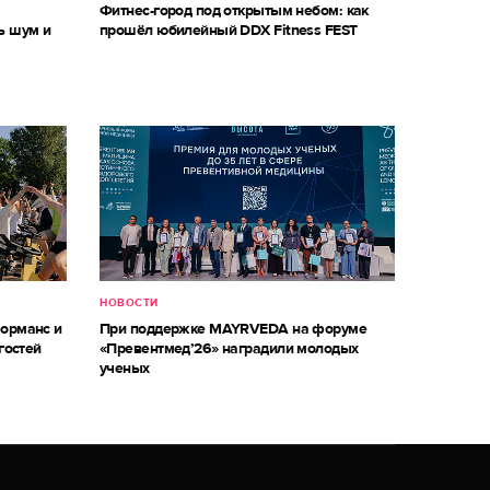
м
Фитнес-город под открытым небом: как
ь шум и
прошёл юбилейный DDX Fitness FEST
НОВОСТИ
форманс и
При поддержке MAYRVEDA на форуме
гостей
«Превентмед’26» наградили молодых
ученых