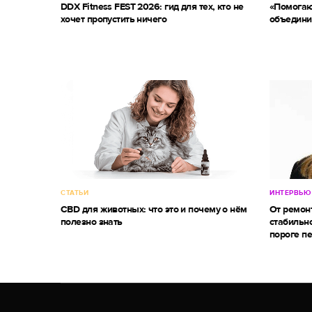
DDX Fitness FEST 2026: гид для тех, кто не
«Помогаю
хочет пропустить ничего
объедини
СТАТЬИ
ИНТЕРВЬЮ
CBD для животных: что это и почему о нём
От ремон
полезно знать
стабильно
пороге п