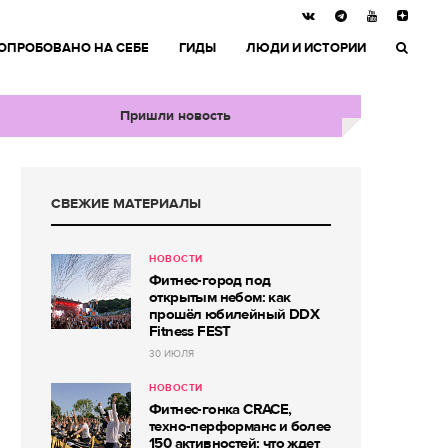
ОПРОБОВАНО НА СЕБЕ
ГИДЫ
ЛЮДИ И ИСТОРИИ
Пришли новость
СВЕЖИЕ МАТЕРИАЛЫ
НОВОСТИ
Фитнес-город под
открытым небом: как
прошёл юбилейный DDX
Fitness FEST
30 ИЮЛЯ
НОВОСТИ
Фитнес-гонка CRACE,
техно-перформанс и более
150 активностей: что ждет