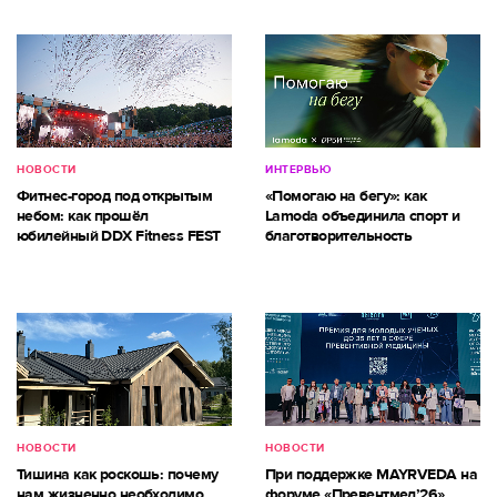
НОВОСТИ
ИНТЕРВЬЮ
Фитнес-город под открытым
«Помогаю на бегу»: как
небом: как прошёл
Lamoda объединила спорт и
юбилейный DDX Fitness FEST
благотворительность
НОВОСТИ
НОВОСТИ
Тишина как роскошь: почему
При поддержке MAYRVEDA на
нам жизненно необходимо
форуме «Превентмед’26»