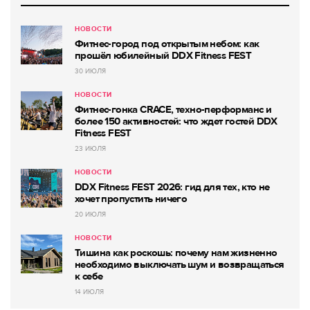
НОВОСТИ
Фитнес-город под открытым небом: как
прошёл юбилейный DDX Fitness FEST
30 ИЮЛЯ
НОВОСТИ
Фитнес-гонка CRACE, техно-перформанс и
более 150 активностей: что ждет гостей DDX
Fitness FEST
23 ИЮЛЯ
НОВОСТИ
DDX Fitness FEST 2026: гид для тех, кто не
хочет пропустить ничего
20 ИЮЛЯ
НОВОСТИ
Тишина как роскошь: почему нам жизненно
необходимо выключать шум и возвращаться
к себе
14 ИЮЛЯ