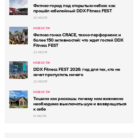
Фитнес-город под открытым небом: как
прошёл юбилейный DDX Fitness FEST
30 ИЮЛЯ
НОВОСТИ
Фитнес-гонка CRACE, техно-перформанс и
более 150 активностей: что ждет гостей DDX
Fitness FEST
23 ИЮЛЯ
НОВОСТИ
DDX Fitness FEST 2026: гид для тех, кто не
хочет пропустить ничего
20 ИЮЛЯ
НОВОСТИ
Тишина как роскошь: почему нам жизненно
необходимо выключать шум и возвращаться
к себе
14 ИЮЛЯ