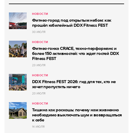
НОВОСТИ
Фитнес-город под открытым небом: как
прошёл юбилейный DDX Fitness FEST
30 ИЮЛЯ
НОВОСТИ
Фитнес-гонка CRACE, техно-перформанс и
более 150 активностей: что ждет гостей DDX
Fitness FEST
23 ИЮЛЯ
НОВОСТИ
DDX Fitness FEST 2026: гид для тех, кто не
хочет пропустить ничего
20 ИЮЛЯ
НОВОСТИ
Тишина как роскошь: почему нам жизненно
необходимо выключать шум и возвращаться
к себе
14 ИЮЛЯ