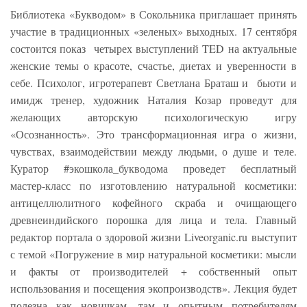
Библиотека «Букводом» в Сокольника приглашает принять
участие в традиционных «зеленых» выходных. 17 сентября
состоится показ четырех выступлений TED на актуальные
женские темы о красоте, счастье, диетах и уверенности в
себе. Психолог, игротерапевт Светлана Браташ и бьюти и
имидж тренер, художник Наталия Козар проведут для
желающих авторскую психологическую игру
«Осознанность». Это трансформационная игра о жизни,
чувствах, взаимодействии между людьми, о душе и теле.
Куратор #экошкола_букводома проведет бесплатный
мастер-класс по изготовлению натуральной косметики:
антицеллюлитного кофейного скраба и очищающего
древнеиндийского порошка для лица и тела. Главный
редактор портала о здоровой жизни Liveorganic.ru выступит
с темой «Погружение в мир натуральной косметики: мысли
и факты от производителей + собственный опыт
использования и посещения экопроизводств». Лекция будет
полезна как новичкам, там и опытным потребителям