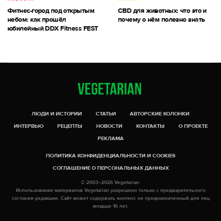
Фитнес-город под открытым
CBD для животных: что это и
небом: как прошёл
почему о нём полезно знать
юбилейный DDX Fitness FEST
ЛЮДИ И ИСТОРИИ
СТАТЬИ
АВТОРСКИЕ КОЛОНКИ
ИНТЕРВЬЮ
РЕЦЕПТЫ
НОВОСТИ
КОНТАКТЫ
О ПРОЕКТЕ
РЕКЛАМА
ПОЛИТИКА КОНФИДЕНЦИАЛЬНОСТИ И COOKIES
СОГЛАШЕНИЕ О ПЕРСОНАЛЬНЫХ ДАННЫХ
© 2003–2026 Vegetarian.
Использование материалов Vegetarian разрешено только с предварительного
согласия редакции. Сайт может содержать контент, не предназначенный для лиц
младше 16 лет.