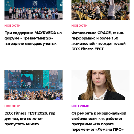
НОВОСТИ
НОВОСТИ
При поддержке MAYRVEDA на
Фитнес-гонка CRACE, техно-
форуме «Превентмед’26»
перформанс и более 150
наградили молодых ученых
активностей: что ждет гостей
DDX Fitness FEST
НОВОСТИ
ИНТЕРВЬЮ
DDX Fitness FEST 2026: гид
От ремонта к эмоциональной
для тех, кто не хочет
стабильности: как работает
пропустить ничего
программа «На пороге
перемен» от «Лемана ПРО»