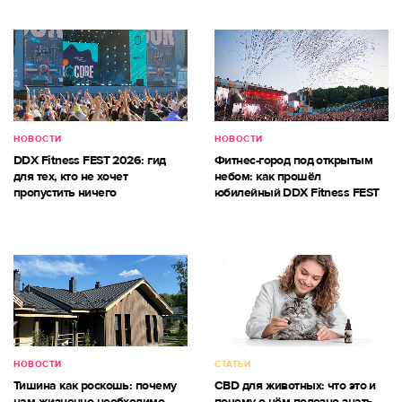
НОВОСТИ
НОВОСТИ
DDX Fitness FEST 2026: гид
Фитнес-город под открытым
для тех, кто не хочет
небом: как прошёл
пропустить ничего
юбилейный DDX Fitness FEST
НОВОСТИ
СТАТЬИ
Тишина как роскошь: почему
CBD для животных: что это и
нам жизненно необходимо
почему о нём полезно знать