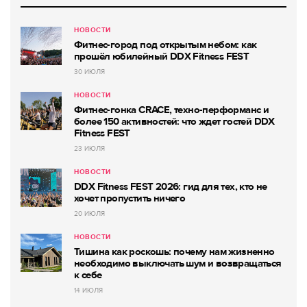
НОВОСТИ
Фитнес-город под открытым небом: как
прошёл юбилейный DDX Fitness FEST
30 ИЮЛЯ
НОВОСТИ
Фитнес-гонка CRACE, техно-перформанс и
более 150 активностей: что ждет гостей DDX
Fitness FEST
23 ИЮЛЯ
НОВОСТИ
DDX Fitness FEST 2026: гид для тех, кто не
хочет пропустить ничего
20 ИЮЛЯ
НОВОСТИ
Тишина как роскошь: почему нам жизненно
необходимо выключать шум и возвращаться
к себе
14 ИЮЛЯ