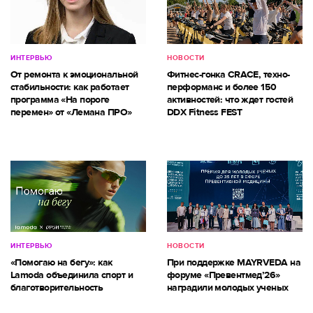
ИНТЕРВЬЮ
НОВОСТИ
От ремонта к эмоциональной
Фитнес-гонка CRACE, техно-
стабильности: как работает
перформанс и более 150
программа «На пороге
активностей: что ждет гостей
перемен» от «Лемана ПРО»
DDX Fitness FEST
ИНТЕРВЬЮ
НОВОСТИ
«Помогаю на бегу»: как
При поддержке MAYRVEDA на
Lamoda объединила спорт и
форуме «Превентмед’26»
благотворительность
наградили молодых ученых