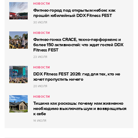
НОВОСТИ
Фитнес-город под открытым небом: как
прошёл юбилейный DDX Fitness FEST
30 ИЮЛЯ
НОВОСТИ
Фитнес-гонка CRACE, техно-перформанс и
более 150 активностей: что ждет гостей DDX
Fitness FEST
23 ИЮЛЯ
НОВОСТИ
DDX Fitness FEST 2026: гид для тех, кто не
хочет пропустить ничего
20 ИЮЛЯ
НОВОСТИ
Тишина как роскошь: почему нам жизненно
необходимо выключать шум и возвращаться
к себе
14 ИЮЛЯ