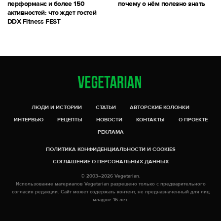
перформанс и более 150
почему о нём полезно знать
активностей: что ждет гостей
DDX Fitness FEST
ЛЮДИ И ИСТОРИИ
СТАТЬИ
АВТОРСКИЕ КОЛОНКИ
ИНТЕРВЬЮ
РЕЦЕПТЫ
НОВОСТИ
КОНТАКТЫ
О ПРОЕКТЕ
РЕКЛАМА
ПОЛИТИКА КОНФИДЕНЦИАЛЬНОСТИ И COOKIES
СОГЛАШЕНИЕ О ПЕРСОНАЛЬНЫХ ДАННЫХ
© 2003–2026 Vegetarian.
Использование материалов Vegetarian разрешено только с предварительного
согласия редакции. Сайт может содержать контент, не предназначенный для лиц
младше 16 лет.