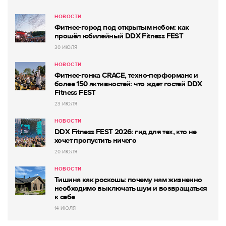
НОВОСТИ
Фитнес-город под открытым небом: как
прошёл юбилейный DDX Fitness FEST
30 ИЮЛЯ
НОВОСТИ
Фитнес-гонка CRACE, техно-перформанс и
более 150 активностей: что ждет гостей DDX
Fitness FEST
23 ИЮЛЯ
НОВОСТИ
DDX Fitness FEST 2026: гид для тех, кто не
хочет пропустить ничего
20 ИЮЛЯ
НОВОСТИ
Тишина как роскошь: почему нам жизненно
необходимо выключать шум и возвращаться
к себе
14 ИЮЛЯ