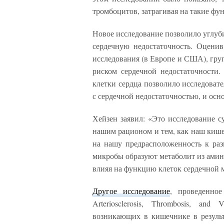
тромбоцитов, затрагивая на такие фу
Новое исследование позволило углуб
сердечную недостаточность. Оцени
исследования (в Европе и США), гру
риском сердечной недостаточности
клетки сердца позволило исследоват
с сердечной недостаточностью, и осн
Хейзен заявил: «Это исследование 
нашим рационом и тем, как наш киш
на нашу предрасположенность к ра
микробы образуют метаболит из амин
влияя на функцию клеток сердечной
Другое исследование
, проведенно
Arteriosclerosis, Thrombosis, and
возникающих в кишечнике в резуль