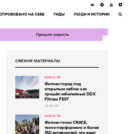
ОПРОБОВАНО НА СЕБЕ
ГИДЫ
ЛЮДИ И ИСТОРИИ
Пришли новость
СВЕЖИЕ МАТЕРИАЛЫ
НОВОСТИ
Фитнес-город под
открытым небом: как
прошёл юбилейный DDX
Fitness FEST
30 ИЮЛЯ
НОВОСТИ
Фитнес-гонка CRACE,
техно-перформанс и более
150 активностей: что ждет