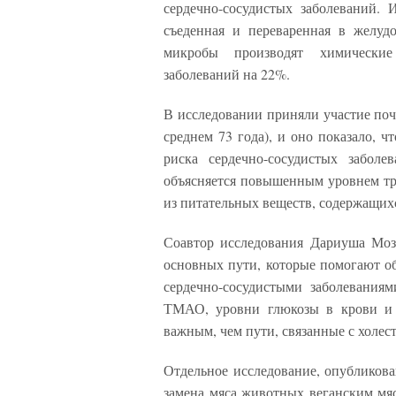
сердечно-сосудистых заболеваний. 
съеденная и переваренная в желуд
микробы производят химические
заболеваний на 22%.
В исследовании приняли участие поч
среднем 73 года), и оно показало, 
риска сердечно-сосудистых забо
объясняется повышенным уровнем т
из питательных веществ, содержащихс
Соавтор исследования Дариуша Моз
основных пути, которые помогают о
сердечно-сосудистыми заболевания
ТМАО, уровни глюкозы в крови и 
важным, чем пути, связанные с холе
Отдельное исследование, опубликова
замена мяса животных веганским мяс