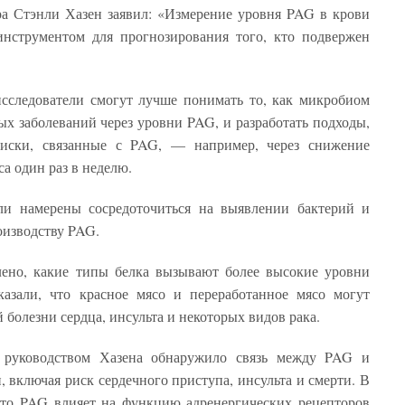
ра Стэнли Хазен заявил: «Измерение уровня PAG в крови
инструментом для прогнозирования того, кто подвержен
исследователи смогут лучше понимать то, как микробиом
ых заболеваний через уровни PAG, и разработать подходы,
риски, связанные с PAG, — например, через снижение
са один раз в неделю.
и намерены сосредоточиться на выявлении бактерий и
оизводству PAG.
лено, какие типы белка вызывают более высокие уровни
азали, что красное мясо и переработанное мясо могут
болезни сердца, инсульта и некоторых видов рака.
д руководством Хазена обнаружило связь между PAG и
 включая риск сердечного приступа, инсульта и смерти. В
что PAG влияет на функцию адренергических рецепторов