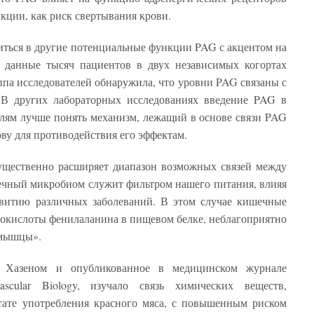
нкции, как риск свертывания крови.
иться в другие потенциальные функции PAG с акцентом на
в данные тысяч пациентов в двух независимых когортах
ппа исследователей обнаружила, что уровни PAG связаны с
. В других лабораторных исследованиях введение PAG в
елям лучше понять механизм, лежащий в основе связи PAG
ову для противодействия его эффектам.
существенно расширяет диапазон возможных связей между
ечный микробиом служит фильтром нашего питания, влияя
звитию различных заболеваний. В этом случае кишечные
окислоты фенилаланина в пищевом белке, неблагоприятно
 мышцы».
е Хазеном и опубликованное в медицинском журнале
 Vascular Biology, изучало связь химических веществ,
тате употребления красного мяса, с повышенным риском