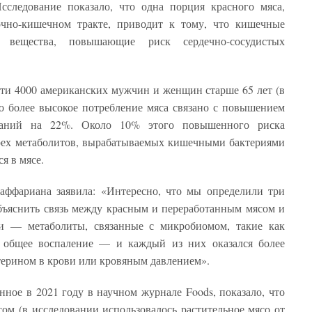
Исследование показало, что одна порция красного мяса,
очно-кишечном тракте, приводит к тому, что кишечные
 вещества, повышающие риск сердечно-сосудистых
ти 4000 американских мужчин и женщин старше 65 лет (в
что более высокое потребление мяса связано с повышением
леваний на 22%. Около 10% этого повышенного риска
рех метаболитов, вырабатываемых кишечными бактериями
я в мясе.
аффариана заявила: «Интересно, что мы определили три
бъяснить связь между красным и переработанным мясом и
ми — метаболиты, связанные с микробиомом, такие как
общее воспаление — и каждый из них оказался более
стерином в крови или кровяным давлением».
нное в 2021 году в научном журнале Foods, показало, что
ом (в исследовании использовалось растительное мясо от