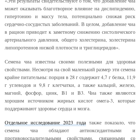
«Эти результаты свидетельствуют о том, что добавление чиа
может оказывать благотворное влияние на дислипидемию,
гипертонию и массу тела, потенциально снижая риск
сердечно-сосудистых заболеваний. В целом, добавление чиа
в рацион приводит к заметному снижению систолического
артериального давления, общего холестерина, холестерина
липопротеинов низкой плотности и триглицеридов».
Семена чиа известны своими полезными для здоровья
свойствами. Несмотря на свой маленький размер эти семена
крайне питательны: порция в 28 г содержит 4,7 г белка, 11,9
г углеводов и 9,8 г клетчатки, а также кальций, железо,
магний, фосфор, цинк, B1 и B3. Чиа также являются
хорошим источником жирных кислот омега-3, которые
поддерживают здоровье сердца и мозга.
Отдельное исследование 2023 года
также показало, что
семена чиа обладают антиоксидантными и
противовоспалительными свойствами, связанными со