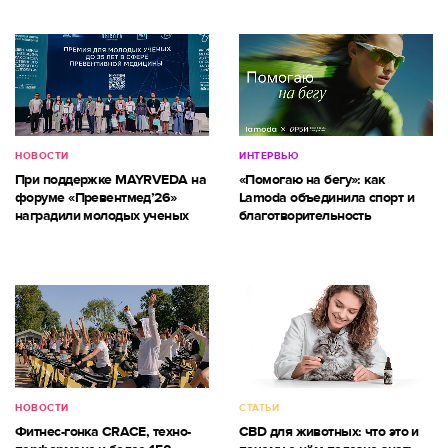
НОВОСТИ
ИНТЕРВЬЮ
При поддержке MAYRVEDA на
«Помогаю на бегу»: как
форуме «Превентмед’26»
Lamoda объединила спорт и
наградили молодых ученых
благотворительность
НОВОСТИ
СТАТЬИ
Фитнес-гонка CRACE, техно-
CBD для животных: что это и