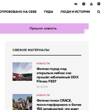
ОПРОБОВАНО НА СЕБЕ
ГИДЫ
ЛЮДИ И ИСТОРИИ
Пришли новость
СВЕЖИЕ МАТЕРИАЛЫ
НОВОСТИ
Фитнес-город под
открытым небом: как
прошёл юбилейный DDX
Fitness FEST
30 ИЮЛЯ
НОВОСТИ
Фитнес-гонка CRACE,
техно-перформанс и более
150 активностей: что ждет