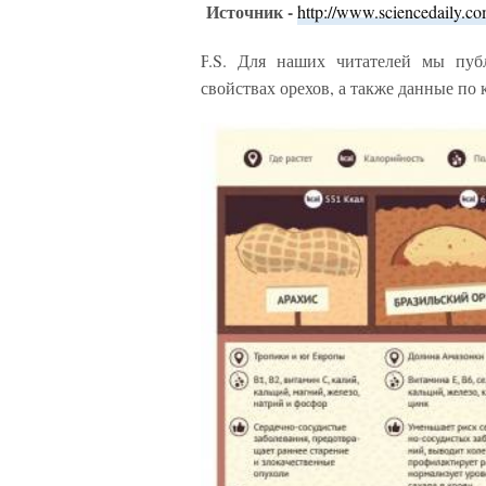
Источник -
http://www.sciencedaily.c
P
.
S
. Для наших читателей мы пуб
свойствах орехов, а также данные по