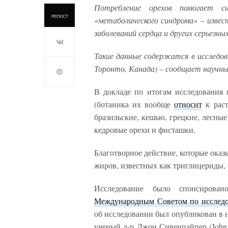
Потребление орехов помогает с
РЕПОСТ
«метаболического синдрома» – изве
заболеваний сердца и других серьезны
Такие данные содержатся в исследов
Торонто, Канада) – сообщает научн
В докладе по итогам исследования г
(ботаника их вообще
относит
к раст
бразильские, кешью, грецкие, лесные
кедровые орехи и фисташки.
Благотворное действие, которые оказ
жиров, известных как триглицериды, 
Исследование было спонсирован
Международным Советом по исследо
об исследовании был опубликован в н
ученый д-р Джон Сивенпайпер (John 