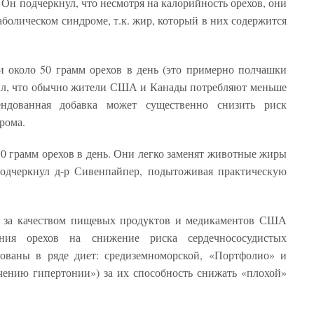
. Он подчеркнул, что несмотря на калорийность орехов, они
аболическом синдроме, т.к. жир, который в них содержится
и около 50 грамм орехов в день (это примерно полчашки
ил, что обычно жители США и Канады потребляют меньше
ендованная добавка может существенно снизить риск
рома.
50 грамм орехов в день. Они легко заменят животные жиры
подчеркнул д-р Сивенпайпер, подытоживая практическую
у за качеством пищевых продуктов и медикаментов США
ния орехов на снижение риска сердечнососудистых
дованы в ряде диет: средиземноморской, «Портфолио» и
ению гипертонии») за их способность снижать «плохой»