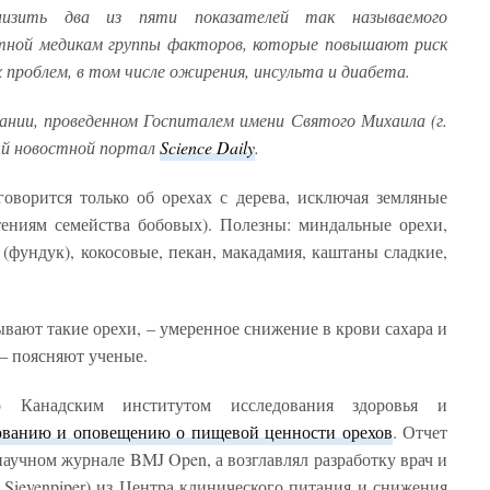
низить два из пяти показателей так называемого
стной медикам группы факторов, которые повышают риск
х проблем, в том числе ожирения, инсульта и диабета.
ании, проведенном Госпиталем имени Святого Михаила (г.
ый новостной портал
Science Daily
.
оворится только об орехах с дерева, исключая земляные
ениям семейства бобовых). Полезны: миндальные орехи,
 (фундук), кокосовые, пекан, макадамия, каштаны сладкие,
ывают такие орехи, – умеренное снижение в крови сахара и
– поясняют ученые.
о Канадским институтом исследования здоровья и
ванию и оповещению о пищевой ценности орехов
. Отчет
аучном журнале BMJ Open, а возглавлял разработку врач и
Sievenpiper) из Центра клинического питания и снижения