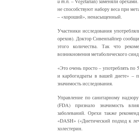
и т.п.
– Vegetarian) заменяли орехами
не способствуют набору веса при мет
– «хороший», ненасыщенный.
Участники исследования употреблял
орехов). Доктор Сивенпайпер сообщ
этого количества. Так что реком
возникновения метаболического синд
«Это очень просто – употреблять по 
и карбогидраты в вашей диете» – 
значимость исследования.
Управление по санитарному надзор
(FDA) признало значимость влия
заболеваний. Орехи также рекомен
«DASH» («Диетический подход к леч
холестерин.