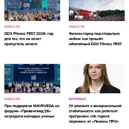
НОВОСТИ
НОВОСТИ
DDX Fitness FEST 2026: гид
Фитнес-город под открытым
для тех, кто не хочет
небом: как прошёл
пропустить ничего
юбилейный DDX Fitness FEST
НОВОСТИ
ИНТЕРВЬЮ
При поддержке MAYRVEDA на
От ремонта к эмоциональной
форуме «Превентмед’26»
стабильности: как работает
наградили молодых ученых
программа «На пороге
перемен» от «Лемана ПРО»