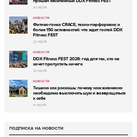
прошёл юбилейный DDX Fitness FEST
30 ИЮЛЯ
НОВОСТИ
Фитнес-гонка CRACE, техно-перформанс и
более 150 активностей: что ждет гостей DDX
Fitness FEST
23 ИЮЛЯ
НОВОСТИ
DDX Fitness FEST 2026: гид для тех, кто не
хочет пропустить ничего
20 ИЮЛЯ
НОВОСТИ
Тишина как роскошь: почему нам жизненно
необходимо выключать шум и возвращаться
к себе
14 ИЮЛЯ
ПОДПИСКА НА НОВОСТИ