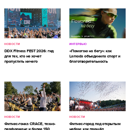
НОВОСТИ
ИНТЕРВЬЮ
DDX Fitness FEST 2026: гид
«Помогаю на бегу»: как
для тех, кто не хочет
Lamoda объединила спорт и
пропустить ничего
благотворительность
НОВОСТИ
НОВОСТИ
Фитнес-гонка CRACE, техно-
Фитнес-город под открытым
перформанс и более 150
небом: как прошёл