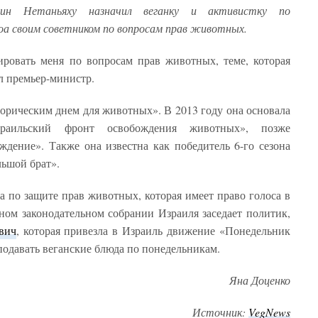
мин Нетаньяху назначил веганку и активистку по
а своим советником по вопросам прав животных.
ировать меня по вопросам прав животных, теме, которая
ал премьер-министр.
орическим днем ​​для животных». В 2013 году она основала
зраильский фронт освобождения животных», позже
дение». Также она известна как победитель 6-го сезона
льшой брат».
а по защите прав животных, которая имеет право голоса в
ном законодательном собрании Израиля заседает политик,
вич
, которая привезла в Израиль движение «Понедельник
 подавать веганские блюда по понедельникам.
Яна Доценко
Источник:
VegNews