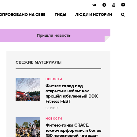
ОПРОБОВАНО НА СЕБЕ
ГИДЫ
ЛЮДИ И ИСТОРИИ
Пришли новость
СВЕЖИЕ МАТЕРИАЛЫ
НОВОСТИ
Фитнес-город под
открытым небом: как
прошёл юбилейный DDX
Fitness FEST
30 ИЮЛЯ
НОВОСТИ
Фитнес-гонка CRACE,
техно-перформанс и более
150 активностей: что ждет