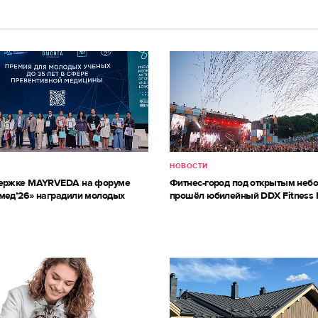
НОВОСТИ
держке MAYRVEDA на форуме
Фитнес-город под открытым небо
мед’26» наградили молодых
прошёл юбилейный DDX Fitness 