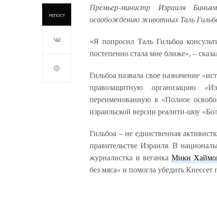
Премьер-министр Израиля Бинья
РЕПОСТ
освобождению животных Таль Гильбо
«Я попросил Таль Гильбоа консульт
постепенно стала мне ближе», – сказ
Гильбоа назвала свое назначение «ист
правозащитную организацию «И
переименованную в «Полное освобож
израильской версии реалити-шоу «Бо
Гильбоа – не единственная активистк
правительстве Израиля. В националь
журналистка и веганка
Мики Хаймо
без мяса» и помогла убедить Кнессет