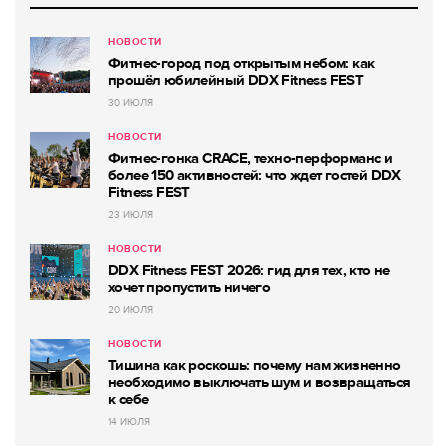
НОВОСТИ
Фитнес-город под открытым небом: как
прошёл юбилейный DDX Fitness FEST
30 ИЮЛЯ
НОВОСТИ
Фитнес-гонка CRACE, техно-перформанс и
более 150 активностей: что ждет гостей DDX
Fitness FEST
23 ИЮЛЯ
НОВОСТИ
DDX Fitness FEST 2026: гид для тех, кто не
хочет пропустить ничего
20 ИЮЛЯ
НОВОСТИ
Тишина как роскошь: почему нам жизненно
необходимо выключать шум и возвращаться
к себе
14 ИЮЛЯ