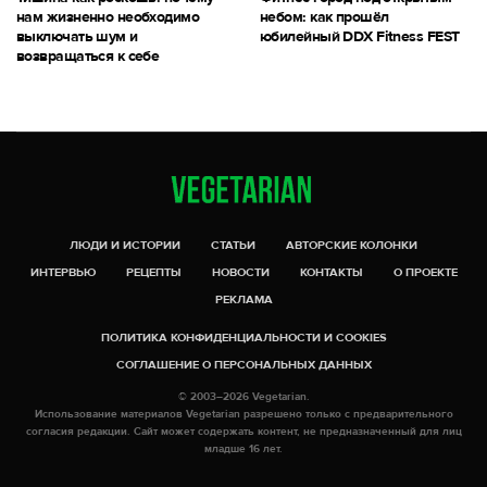
нам жизненно необходимо
небом: как прошёл
выключать шум и
юбилейный DDX Fitness FEST
возвращаться к себе
ЛЮДИ И ИСТОРИИ
СТАТЬИ
АВТОРСКИЕ КОЛОНКИ
ИНТЕРВЬЮ
РЕЦЕПТЫ
НОВОСТИ
КОНТАКТЫ
О ПРОЕКТЕ
РЕКЛАМА
ПОЛИТИКА КОНФИДЕНЦИАЛЬНОСТИ И COOKIES
СОГЛАШЕНИЕ О ПЕРСОНАЛЬНЫХ ДАННЫХ
© 2003–2026 Vegetarian.
Использование материалов Vegetarian разрешено только с предварительного
согласия редакции. Сайт может содержать контент, не предназначенный для лиц
младше 16 лет.