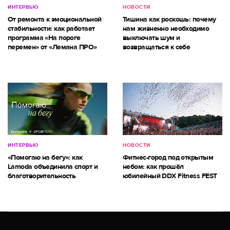
ИНТЕРВЬЮ
НОВОСТИ
От ремонта к эмоциональной
Тишина как роскошь: почему
стабильности: как работает
нам жизненно необходимо
программа «На пороге
выключать шум и
перемен» от «Лемана ПРО»
возвращаться к себе
ИНТЕРВЬЮ
НОВОСТИ
«Помогаю на бегу»: как
Фитнес-город под открытым
Lamoda объединила спорт и
небом: как прошёл
благотворительность
юбилейный DDX Fitness FEST