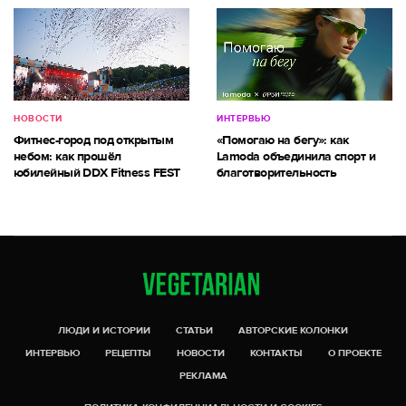
НОВОСТИ
ИНТЕРВЬЮ
Фитнес-город под открытым
«Помогаю на бегу»: как
небом: как прошёл
Lamoda объединила спорт и
юбилейный DDX Fitness FEST
благотворительность
ЛЮДИ И ИСТОРИИ
СТАТЬИ
АВТОРСКИЕ КОЛОНКИ
ИНТЕРВЬЮ
РЕЦЕПТЫ
НОВОСТИ
КОНТАКТЫ
О ПРОЕКТЕ
РЕКЛАМА