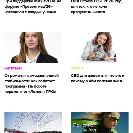
При поддержке MAYRVEDA на
DDX Fitness FEST 2026: гид
форуме «Превентмед’26»
для тех, кто не хочет
наградили молодых ученых
пропустить ничего
ИНТЕРВЬЮ
СТАТЬИ
От ремонта к эмоциональной
CBD для животных: что это и
стабильности: как работает
почему о нём полезно знать
программа «На пороге
перемен» от «Лемана ПРО»