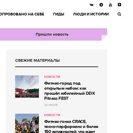
ОПРОБОВАНО НА СЕБЕ
ГИДЫ
ЛЮДИ И ИСТОРИИ
Пришли новость
СВЕЖИЕ МАТЕРИАЛЫ
НОВОСТИ
Фитнес-город под
открытым небом: как
прошёл юбилейный DDX
Fitness FEST
30 ИЮЛЯ
НОВОСТИ
Фитнес-гонка CRACE,
техно-перформанс и более
150 активностей: что ждет