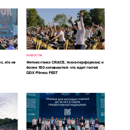
НОВОСТИ
х, кто не
Фитнес-гонка CRACE, техно-перформанс и
более 150 активностей: что ждет гостей
DDX Fitness FEST