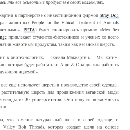
менить все животные продукты в своих коллекциях.
ккартни в партнерстве с инвестиционной фирмой
Stray Dog
в животных People for the Ethical Treatment of Animals
ивотными»,
PETA
) будет спонсировать премию «Мех без
enge
привлекает студентов-биотехников и ученых со всего
натив животным продуктам, таким как веганская шерсть.
ит в биотехнологиях, – сказала Маккартни. – Мы хотим,
ю, которая будет работать от A до Z. Она должна работать
здухопроницаемой».
 все еще использует шерсть в производстве своей одежды,
ть растительную шерсть для продвижения веганской моды
 команды из 30 университетов. Они получат возможность
тни.
а, что заменит натуральный шелк в своей одежде, и
t Valley Bolt Threads, которая создает шелк на основе