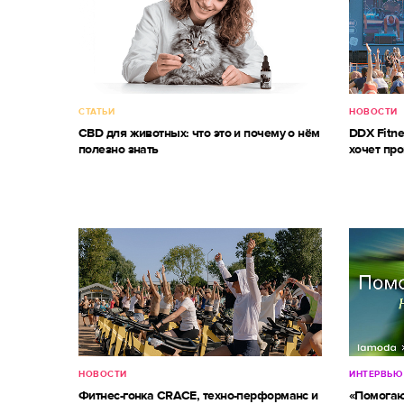
СТАТЬИ
НОВОСТИ
CBD для животных: что это и почему о нём
DDX Fitne
полезно знать
хочет про
НОВОСТИ
ИНТЕРВЬЮ
Фитнес-гонка CRACE, техно-перформанс и
«Помогаю