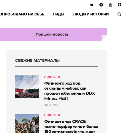
ОПРОБОВАНО НА СЕБЕ
ГИДЫ
ЛЮДИ И ИСТОРИИ
Пришли новость
СВЕЖИЕ МАТЕРИАЛЫ
НОВОСТИ
Фитнес-город под
открытым небом: как
прошёл юбилейный DDX
Fitness FEST
30 ИЮЛЯ
НОВОСТИ
Фитнес-гонка CRACE,
техно-перформанс и более
150 активностей: что ждет