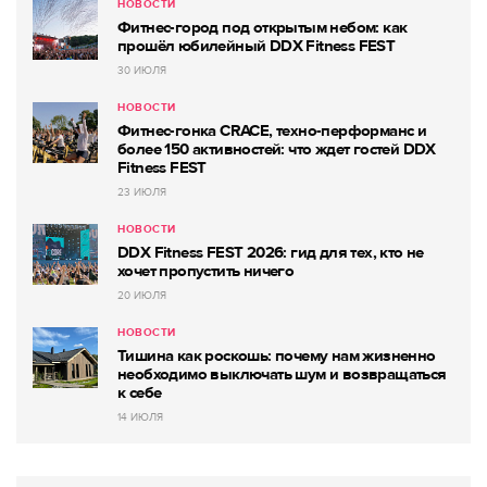
НОВОСТИ
Фитнес-город под открытым небом: как
прошёл юбилейный DDX Fitness FEST
30 ИЮЛЯ
НОВОСТИ
Фитнес-гонка CRACE, техно-перформанс и
более 150 активностей: что ждет гостей DDX
Fitness FEST
23 ИЮЛЯ
НОВОСТИ
DDX Fitness FEST 2026: гид для тех, кто не
хочет пропустить ничего
20 ИЮЛЯ
НОВОСТИ
Тишина как роскошь: почему нам жизненно
необходимо выключать шум и возвращаться
к себе
14 ИЮЛЯ