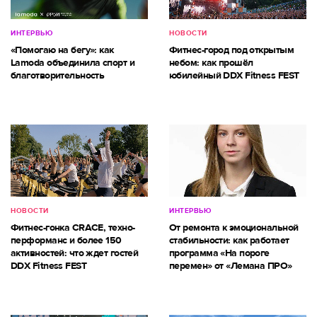
ИНТЕРВЬЮ
НОВОСТИ
«Помогаю на бегу»: как
Фитнес-город под открытым
Lamoda объединила спорт и
небом: как прошёл
благотворительность
юбилейный DDX Fitness FEST
НОВОСТИ
ИНТЕРВЬЮ
Фитнес-гонка CRACE, техно-
От ремонта к эмоциональной
перформанс и более 150
стабильности: как работает
активностей: что ждет гостей
программа «На пороге
DDX Fitness FEST
перемен» от «Лемана ПРО»