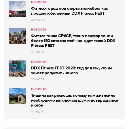
НОВОСТИ
Фитнес-город под открытым небом: как
прошёл юбилейный DDX Fitness FEST
30 ИЮЛЯ
НОВОСТИ
Фитнес-гонка CRACE, техно-перформанс и
более 150 активностей: что ждет гостей DDX
Fitness FEST
23 ИЮЛЯ
НОВОСТИ
DDX Fitness FEST 2026: гид для тех, кто не
хочет пропустить ничего
20 ИЮЛЯ
НОВОСТИ
Тишина как роскошь: почему нам жизненно
необходимо выключать шум и возвращаться
к себе
14 ИЮЛЯ