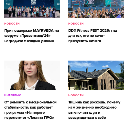
НОВОСТИ
НОВОСТИ
При поддержке MAYRVEDA на
DDX Fitness FEST 2026: гид
форуме «Превентмед’26»
для тех, кто не хочет
наградили молодых ученых
пропустить ничего
ИНТЕРВЬЮ
НОВОСТИ
От ремонта к эмоциональной
Тишина как роскошь: почему
стабильности: как работает
нам жизненно необходимо
программа «На пороге
выключать шум и
перемен» от «Лемана ПРО»
возвращаться к себе