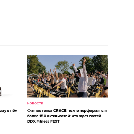
НОВОСТИ
ему о нём
Фитнес-гонка CRACE, техно-перформанс и
более 150 активностей: что ждет гостей
DDX Fitness FEST