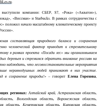
diLes.ru
.
 выступили компании: СБЕР, S7, «Рока» («Акватон»),
окад», «Виссман» и Starbucks. В рамках сотрудничества с
ес» положил начало масштабному климатическому проекту
России».
жная составляющая природного баланса и сохранения
енно человеческий фактор приводит к стремительному
тому в рамках проекта «Посади лес» мы организовываем
дых деревьев и стремимся обратить внимание россиян на
ятно наблюдать, что лесовосстановительные мероприятия
льше неравнодушных людей принимают в них участие.
Елена Горохова
ад в сохранение природы!
»
–
говорит
,
ющих регионах:
Алтайский край, Астраханская область,
область, Вологодская область, Воронежская область,
ая область, Кемеровская область, Кировская область,