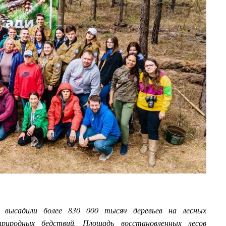
 высадили более 830 000 тысяч деревьев на лесных
риродных бедствий. Площадь восстановленных лесов