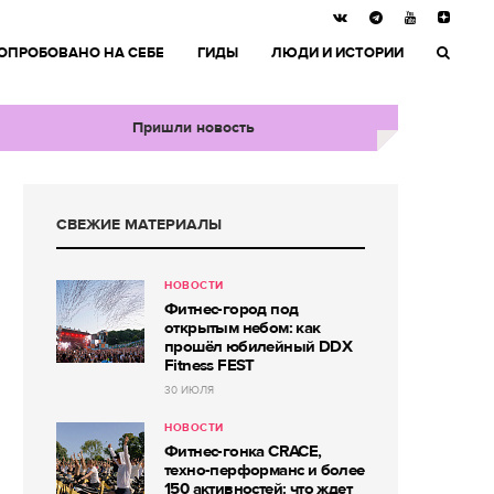
ОПРОБОВАНО НА СЕБЕ
ГИДЫ
ЛЮДИ И ИСТОРИИ
Пришли новость
СВЕЖИЕ МАТЕРИАЛЫ
НОВОСТИ
Фитнес-город под
открытым небом: как
прошёл юбилейный DDX
Fitness FEST
30 ИЮЛЯ
НОВОСТИ
Фитнес-гонка CRACE,
техно-перформанс и более
150 активностей: что ждет