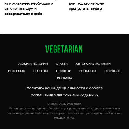
нам жизненно необходимо
для тех, кто не хочет
выключать шум и
пропустить ничего
возвращаться к себе
ЛЮДИ И ИСТОРИИ
СТАТЬИ
АВТОРСКИЕ КОЛОНКИ
ИНТЕРВЬЮ
РЕЦЕПТЫ
НОВОСТИ
КОНТАКТЫ
О ПРОЕКТЕ
РЕКЛАМА
ПОЛИТИКА КОНФИДЕНЦИАЛЬНОСТИ И COOKIES
СОГЛАШЕНИЕ О ПЕРСОНАЛЬНЫХ ДАННЫХ
© 2003–2026 Vegetarian.
Использование материалов Vegetarian разрешено только с предварительного
согласия редакции. Сайт может содержать контент, не предназначенный для лиц
младше 16 лет.