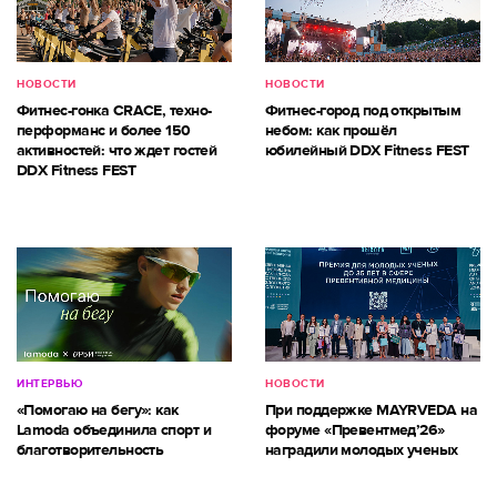
НОВОСТИ
НОВОСТИ
Фитнес-гонка CRACE, техно-
Фитнес-город под открытым
перформанс и более 150
небом: как прошёл
активностей: что ждет гостей
юбилейный DDX Fitness FEST
DDX Fitness FEST
ИНТЕРВЬЮ
НОВОСТИ
«Помогаю на бегу»: как
При поддержке MAYRVEDA на
Lamoda объединила спорт и
форуме «Превентмед’26»
благотворительность
наградили молодых ученых