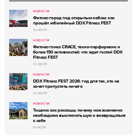
НОВОСТИ
Фитнес-город под открытым небом: как
прошёл юбилейный DDX Fitness FEST
30 ИЮЛЯ
НОВОСТИ
Фитнес-гонка CRACE, техно-перформанс и
более 150 активностей: что ждет гостей DDX
Fitness FEST
23 ИЮЛЯ
НОВОСТИ
DDX Fitness FEST 2026: гид для тех, кто не
хочет пропустить ничего
20 ИЮЛЯ
НОВОСТИ
Тишина как роскошь: почему нам жизненно
необходимо выключать шум и возвращаться
к себе
14 ИЮЛЯ