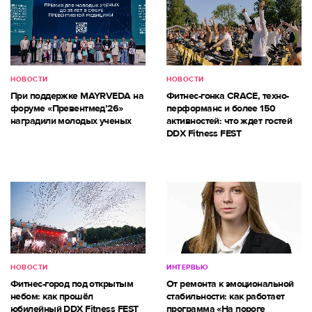
НОВОСТИ
НОВОСТИ
При поддержке MAYRVEDA на
Фитнес-гонка CRACE, техно-
форуме «Превентмед’26»
перформанс и более 150
наградили молодых ученых
активностей: что ждет гостей
DDX Fitness FEST
НОВОСТИ
ИНТЕРВЬЮ
Фитнес-город под открытым
От ремонта к эмоциональной
небом: как прошёл
стабильности: как работает
юбилейный DDX Fitness FEST
программа «На пороге