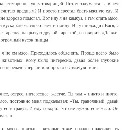
а вегетарианскую у товарищей. Потом задумался – а в чем
о считаю вредным? И просто перестал брать мясную еду. И
не здорово помогал. Вот иду я на камбуз, а там опять мясо,
 куска хлеба, запью чаем и пойду. И тут подходит Вася, с
 тарелку, накрытую другой тарелкой, и говорит: «Держи,
м огромный кусок пиццы!
 я не ем мясо. Приходилось объяснять. Проще всего было
о животных. Кому было интересно, давал более глубокие
л о передаче энергии или просто о самочувствии.
ее, острее, интереснее, жестче. Ты там – никто и ничто.
мясо, постоянно меня подкалывал: «Ты, травоядный, давай
у есть траву». И ему говорил, что не нужно есть мясо. Он
уважал.
 с моего призыва, которые тоже начали практиковать