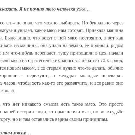
 сказать. Я не помню того человека уже…
со ел – не знал, что можно выбирать. Но буквально через
амбузе я увидел, какое мясо нам готовят. Приехала машина
и. Было видно, что возят в ней мясо постоянно, а вот как
вать из машины, она упала на землю, ее подняли, рядом
о им что-нибудь перепадет, тушу притащили в цех, начали
было мясо из стратегических запасов с печатью 70-х годов.
ся новым мясом, а со старым нужно что-то делать, обычно
хорошие – пережуют, а желудки молодые переварят.
 часов, чтобы хоть как-то его размягчить, и все равно оно
не знаю.
, что нет никакого смысла есть такое мясо. Это просто
 нашей истории люди, которые не ели мяса, по воле судьбе
торгу, но и там оставались верны своим принципам.
бя этим мясом…