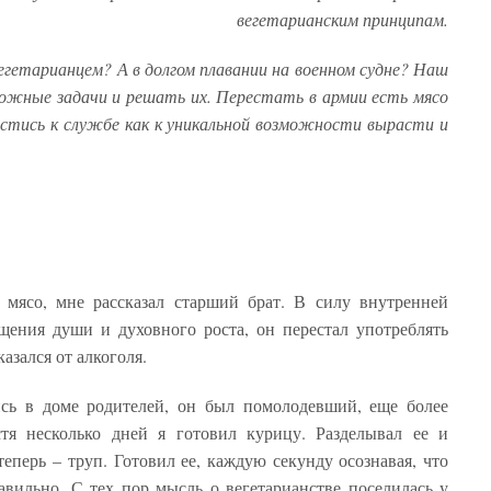
вегетарианским принципам.
гетарианцем? А в долгом плавании на военном судне? Наш
ложные задачи и решать их. Перестать в армии есть мясо
естись к службе как к уникальной возможности вырасти и
 мясо, мне рассказал старший брат. В силу внутренней
щения души и духовного роста, он перестал употреблять
зался от алкоголя.
ись в доме родителей, он был помолодевший, еще более
тя несколько дней я готовил курицу. Разделывал ее и
еперь – труп. Готовил ее, каждую секунду осознавая, что
авильно. С тех пор мысль о вегетарианстве поселилась у