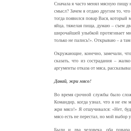
Сначала я часто менял мясную пищу н
смысл? Зачем я отдаю другим то, чт
тогда появился повар Вася, который м
яйца, тяжелая пища, думаю – съем два
широчайшей улыбкой протягивает мне
только не пались!». Открываю – а та
Окружающие, конечно, замечали, что
сказать, что из сострадания – жалк
аргументы отказа от мяса, рассказыва
Давай, жри мясо!
Во время срочной службы было сложн
Командир, когда узнал, что я не ем 
жри мясо!» Я отшучивался: «Нет, буд
мясо есть не перестал, но мой выбор 
Были и два человека, оба повара