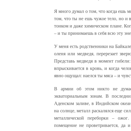
Я много думал о том, что когда ешь м
том, что ты не ешь чужое тело, но и 
тонком и даже химическом плане. Когд
– и ты принимаешь в себя всю эту эне
У меня есть родственники на Байкале
оленя или медведя, перерезает звер
Представь медведя в момент гибели: 
впрыскивается в кровь, и когда челов
явно ощущал: наелся ты мяса – и чувс
В армии об этом никто не думае
экваториальным зонам. В последн
Аденском заливе, в Индийском океан
на солнце, металл раскалялся еще си
металлической переборки – ожог
помещение не проветривается, да и