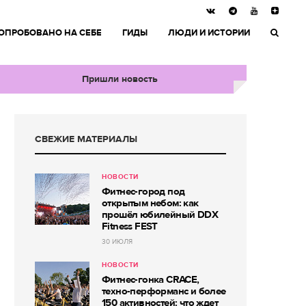
ОПРОБОВАНО НА СЕБЕ
ГИДЫ
ЛЮДИ И ИСТОРИИ
Пришли новость
СВЕЖИЕ МАТЕРИАЛЫ
НОВОСТИ
Фитнес-город под
открытым небом: как
прошёл юбилейный DDX
Fitness FEST
30 ИЮЛЯ
НОВОСТИ
Фитнес-гонка CRACE,
техно-перформанс и более
150 активностей: что ждет