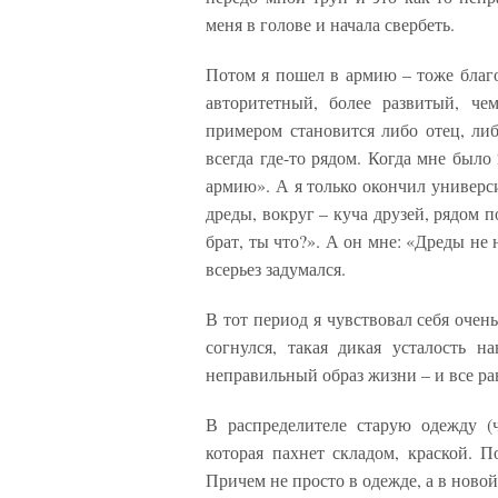
меня в голове и начала свербеть.
Потом я пошел в армию – тоже благ
авторитетный, более развитый, че
примером становится либо отец, либ
всегда где-то рядом. Когда мне было 
армию». А я только окончил универси
дреды, вокруг – куча друзей, рядом п
брат, ты что?». А он мне: «Дреды не н
всерьез задумался.
В тот период я чувствовал себя очен
согнулся, такая дикая усталость на
неправильный образ жизни – и все рав
В распределителе старую одежду (
которая пахнет складом, краской. 
Причем не просто в одежде, а в ново