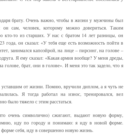
одаря брату. Очень важно, чтобы в жизни у мужчины был
м он сам, человек, которому можно довериться. Таким
о кто-то из старших. У нас с братом 14 лет разницы, он
23 года, он сказал: «У тебя еще есть возможность пойти в
тет, занимался капоэйрой, на лице – пирсинг, на голове –
одруга. Я ему сказал: «Какая армия вообще? У меня дреды,
а голове, брат, они в голове». И меня это так задело, что я
ь уставшим от жизни. Помню, вручили диплом, а я чуть не
валилась. Я тогда работал на износ, тренировался, вел
но было тяжело с этим расстаться.
что очень символично) сжигают, выдают новую форму,
Помню, иду по городу и понимаю: я иду в новой форме.
й форме себя, иду в совершенно новую жизнь.