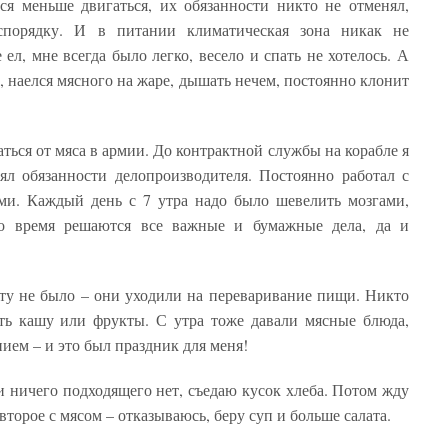
ся меньше двигаться, их обязанности никто не отменял,
спорядку. И в питании климатическая зона никак не
ел, мне всегда было легко, весело и спать не хотелось. А
, наелся мясного на жаре, дышать нечем, постоянно клонит
ться от мяса в армии. До контрактной службы на корабле я
ял обязанности делопроизводителя. Постоянно работал с
ми. Каждый день с 7 утра надо было шевелить мозгами,
то время решаются все важные и бумажные дела, да и
боту не было – они уходили на переваривание пищи. Никто
сть кашу или фрукты. С утра тоже давали мясные блюда,
ием – и это был праздник для меня!
ли ничего подходящего нет, съедаю кусок хлеба. Потом жду
второе с мясом – отказываюсь, беру суп и больше салата.