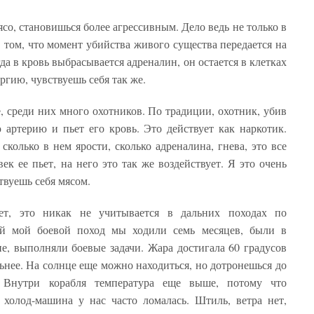
ясо, становишься более агрессивным. Дело ведь не только в
в том, что момент убийства живого существа передается на
а в кровь выбрасывается адреналин, он остается в клетках
ргию, чувствуешь себя так же.
, среди них много охотников. По традиции, охотник, убив
ю артерию и пьет его кровь. Это действует как наркотик.
сколько в нем ярости, сколько адреналина, гнева, это все
ек ее пьет, на него это так же воздействует. Я это очень
твуешь себя мясом.
т, это никак не учитывается в дальних походах по
ий мой боевой поход мы ходили семь месяцев, были в
е, выполняли боевые задачи. Жара достигала 60 градусов
льнее. На солнце еще можно находиться, но дотронешься до
. Внутри корабля температура еще выше, потому что
 холод-машина у нас часто ломалась. Штиль, ветра нет,