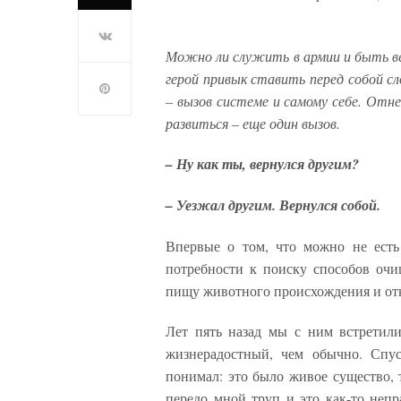
Можно ли служить в армии и быть ве
герой привык ставить перед собой с
– вызов системе и самому себе. Отн
развиться – еще один вызов.
– Ну как ты, вернулся другим?
– Уезжал другим. Вернулся собой.
Впервые о том, что можно не есть
потребности к поиску способов очи
пищу животного происхождения и отка
Лет пять назад мы с ним встретил
жизнерадостный, чем обычно. Спус
понимал: это было живое существо, т
передо мной труп и это как-то непр