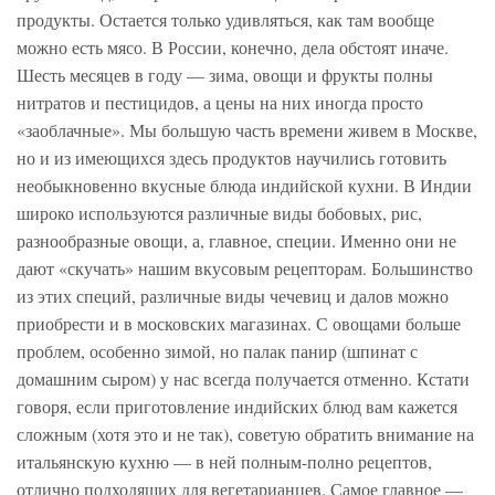
продукты. Остается только удивляться, как там вообще
можно есть мясо. В России, конечно, дела обстоят иначе.
Шесть месяцев в году — зима, овощи и фрукты полны
нитратов и пестицидов, а цены на них иногда просто
«заоблачные». Мы большую часть времени живем в Москве,
но и из имеющихся здесь продуктов научились готовить
необыкновенно вкусные блюда индийской кухни. В Индии
широко используются различные виды бобовых, рис,
разнообразные овощи, а, главное, специи. Именно они не
дают «скучать» нашим вкусовым рецепторам. Большинство
из этих специй, различные виды чечевиц и далов можно
приобрести и в московских магазинах. С овощами больше
проблем, особенно зимой, но палак панир (шпинат с
домашним сыром) у нас всегда получается отменно. Кстати
говоря, если приготовление индийских блюд вам кажется
сложным (хотя это и не так), советую обратить внимание на
итальянскую кухню — в ней полным-полно рецептов,
отлично подходящих для вегетарианцев. Самое главное —