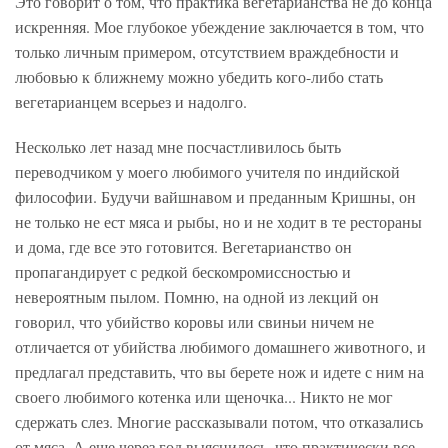
Это говорит о том, что практика вегетарианства не до конца
искренняя. Мое глубокое убеждение заключается в том, что
только личным примером, отсутствием враждебности и
любовью к ближнему можно убедить кого-либо стать
вегетарианцем всерьез и надолго.
Несколько лет назад мне посчастливилось быть
переводчиком у моего любимого учителя по индийской
философии. Будучи вайшнавом и преданным Кришны, он
не только не ест мяса и рыбы, но и не ходит в те рестораны
и дома, где все это готовится. Вегетарианство он
пропагандирует с редкой бескомромиссностью и
невероятным пылом. Помню, на одной из лекций он
говорил, что убийство коровы или свиньи ничем не
отличается от убийства любимого домашнего животного, и
предлагал представить, что вы берете нож и идете с ним на
своего любимого котенка или щеночка... Никто не мог
сдержать слез. Многие рассказывали потом, что отказались
от мяса. А еще через год выяснилось, что практически все