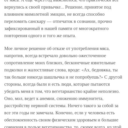
вернулись к своей привычке... Решение, принятое под
влиянием мимолетной эмоции, не всегда способно
переломить санскару — отпечаток в сознании, прочно
зафиксированный в нашей памяти от многократного
повторения одного и того же опыта.
Мое личное решение об отказе от употребления мяса,
напротив, всегда встречало довольно ожесточенное
сопротивление моих близких, бесконечные язвительные
подколки и жалостливые слова, вроде: «Ах, бедняжка, ты
так больше никогда шашлычка и не попробуешь?» С другой
стороны, всегда были и есть люди, которые пытаются
убедить меня в том, что вегетарианство крайне неполезно.
Оно, мол, ведет к анемии, снижению иммунитета,
расстройству нервной системы. Ничего такого за собой за
все эти годы не замечала. Конечно, если у человека есть
обеспокоенность своим физическим здоровьем и большие
сомнения в пользе вегетарианства, то, скорее всего, из этой