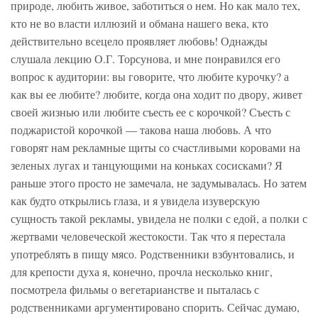
природе, любить живое, заботиться о нем. Но как мало тех,
кто не во власти иллюзий и обмана нашего века, кто
действительно всецело проявляет любовь! Однажды
слушала лекцию О.Г. Торсунова, и мне понравился его
вопрос к аудитории: вы говорите, что любите курочку? а
как вы ее любите? любите, когда она ходит по двору, живет
своей жизнью или любите съесть ее с корочкой? Съесть с
поджаристой корочкой — такова наша любовь. А что
говорят нам рекламные щиты со счастливыми коровами на
зеленых лугах и танцующими на коньках сосисками? Я
раньше этого просто не замечала, не задумывалась. Но затем
как будто открылись глаза, и я увидела изуверскую
сущность такой рекламы, увидела не полки с едой, а полки с
жертвами человеческой жестокости. Так что я перестала
употреблять в пищу мясо. Родственники взбунтовались, и
для крепости духа я, конечно, прочла несколько книг,
посмотрела фильмы о вегетарианстве и пыталась с
родственниками аргументировано спорить. Сейчас думаю,