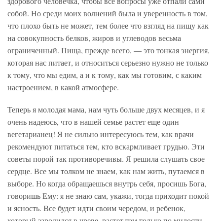
здорового человечка, чтобы все вопросы уже отпали сами
собой. Но среди моих волнений была и уверенность в том,
что плохо быть не может, тем более что взгляд на пищу как
на совокупность белков, жиров и углеводов весьма
ограниченный. Пища, прежде всего, — это тонкая энергия,
которая нас питает, и относиться серьезно нужно не только
к тому, что мы едим, а и к тому, как мы готовим, с каким
настроением, в какой атмосфере.
Теперь я молодая мама, нам чуть больше двух месяцев, и я
очень надеюсь, что в нашей семье растет еще один
вегетарианец! Я не сильно интересуюсь тем, как врачи
рекомендуют питаться тем, кто вскармливает грудью. Эти
советы порой так противоречивы. Я решила слушать свое
сердце. Все мы толком не знаем, как нам жить, путаемся в
выборе. Но когда обращаешься внутрь себя, просишь Бога,
говоришь Ему: я не знаю сам, укажи, тогда приходит покой
и ясность. Все будет идти своим чередом, и ребенок,
который зародился в чреве, растет там только по милости