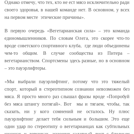
Однако отмечу, что тех, кто не ест мясо исключительно ради
своего здоровья, в нашей команде нет. В основном, у всех
на первом месте этические причины».
В первую очередь «Вегетарианская сила» – это команда
единомышленников. По словам Олега, это скорее что-то
вроде советского спортивного клуба, где люди объединены
чем-то общим. В случае сообщества из Питера –
вегетарианством. Спортсмены здесь разные, но в основном
– это пауэрлифтеры.
«Мы выбрали пауэрлифтинг, потому что это тяжелый
спорт, который в стереотипном сознании невозможен без
мяса. Я просто много раз слышал фразы вроде «Попробуй
без мяса штангу потягай». Вот мы и тягаем, чтобы, так
сказать, ни у кого сомнений не осталось. Ну плюс
пауэрлифтинг делает тебя сильным и большим. Это еще
один удар по стереотипу о вегетарианцах как субтильных
юношах и девушках, жующих салатный лист с бледным