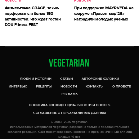
НОВОСТИ
НОВОСТИ
Фитнес-гонка CRACE, техно-
При поддержке MAYRVEDA на
перформанс и более 150
форуме «Превентмед’26»
активностей: что ждет гостей
наградили молодых ученых
DDX Fitness FEST
ЛЮДИ И ИСТОРИИ
СТАТЬИ
АВТОРСКИЕ КОЛОНКИ
ИНТЕРВЬЮ
РЕЦЕПТЫ
НОВОСТИ
КОНТАКТЫ
О ПРОЕКТЕ
РЕКЛАМА
ПОЛИТИКА КОНФИДЕНЦИАЛЬНОСТИ И COOKIES
СОГЛАШЕНИЕ О ПЕРСОНАЛЬНЫХ ДАННЫХ
© 2003–2026 Vegetarian.
Использование материалов Vegetarian разрешено только с предварительного
согласия редакции. Сайт может содержать контент, не предназначенный для лиц
младше 16 лет.