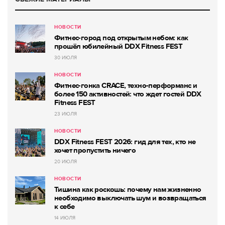
НОВОСТИ
Фитнес-город под открытым небом: как
прошёл юбилейный DDX Fitness FEST
30 ИЮЛЯ
НОВОСТИ
Фитнес-гонка CRACE, техно-перформанс и
более 150 активностей: что ждет гостей DDX
Fitness FEST
23 ИЮЛЯ
НОВОСТИ
DDX Fitness FEST 2026: гид для тех, кто не
хочет пропустить ничего
20 ИЮЛЯ
НОВОСТИ
Тишина как роскошь: почему нам жизненно
необходимо выключать шум и возвращаться
к себе
14 ИЮЛЯ